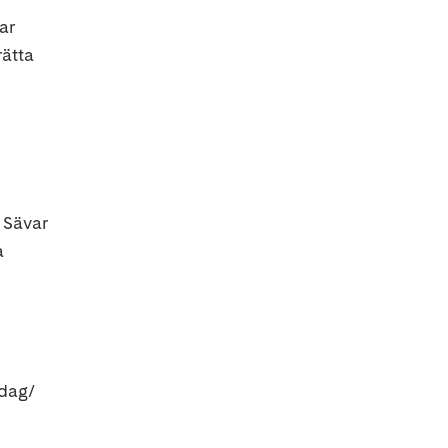
ar
rätta
 Sävar
a
 dag/