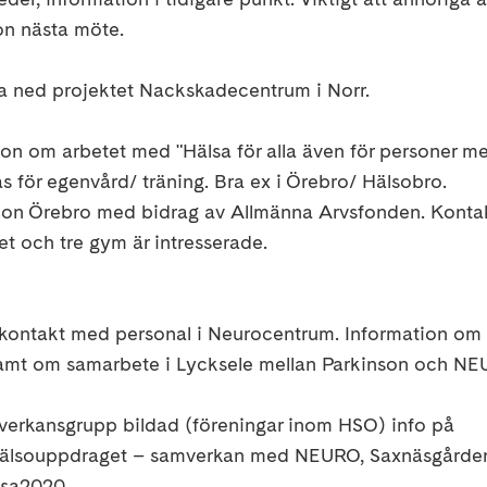
on nästa möte.
a ned projektet Nackskadecentrum i Norr.
n om arbetet med "Hälsa för alla även för personer m
 för egenvård/ träning. Bra ex i Örebro/ Hälsobro.
ion Örebro med bidrag av Allmänna Arvsfonden. Konta
het och tre gym är intresserade.
a kontakt med personal i Neurocentrum. Information om
 samt om samarbete i Lycksele mellan Parkinson och NE
verkansgrupp bildad (föreningar inom HSO) info på
hälsouppdraget – samverkan med NEURO, Saxnäsgårde
lsa2020