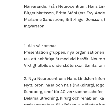
Närvarande: Från Neurocentrum: Hans Lind
Birger Mattsson, Britta Ståhl (ers Evy And
Marianne Sandström, Britt-Inger Jonsson, 
Ingvarsson
1. Alla välkomnas
Presentation gruppen, nya organisationen 
rek att anhöriga är med vid besök. Neurore
Viktigt utbilda undersköterskor. Samtal om 
2. Nya Neurocentrum: Hans Lindsten info
Nytt: öron, näsa och hals (Käkkirurgi, log
Sundberg, chef för 40 verksamhetschefer,
Delarna utredning, kirurg och rehab är lik
svalgkompetens till kliniken, avstånden k