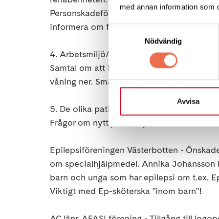
med annan information som du 
Personskadeförbundet RTP – önskar att ko
informera om föreningen och dess verksa
Samtyckesval
Nödvändig
4. Arbetsmiljö/ ombyggnationer
Samtal om att hela sjukhuset "rör sig" pga 
våning ner. Smärtrehab till paviljong. Neur
Avvisa
5. De olika patientföreningarna informerar
Frågor om nytt journalsystem/ samtal om "h
Epilepsiföreningen Västerbotten - Önskad
om specialhjälpmedel. Annika Johansson bit
barn och unga som har epilepsi om t.ex. 
Viktigt med Ep-sköterska "inom barn"!
AC läns AFASI förening - Tillgång till logop