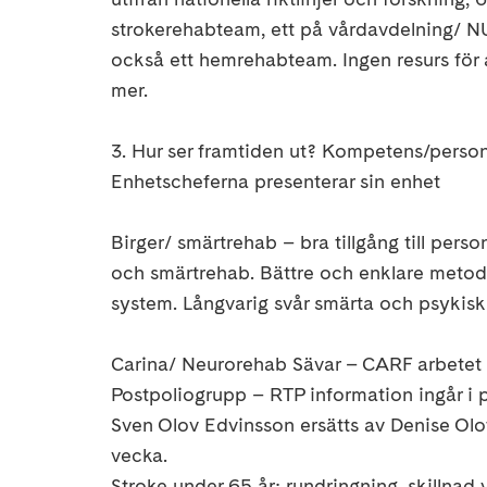
strokerehabteam, ett på vårdavdelning/ N
också ett hemrehabteam. Ingen resurs för
mer.
3. Hur ser framtiden ut? Kompetens/person
Enhetscheferna presenterar sin enhet
Birger/ smärtrehab – bra tillgång till pers
och smärtrehab. Bättre och enklare metoder
system. Långvarig svår smärta och psykisk
Carina/ Neurorehab Sävar – CARF arbetet g
Postpoliogrupp – RTP information ingår i
Sven Olov Edvinsson ersätts av Denise Olo
vecka.
Stroke under 65 år: rundringning, skillnad 