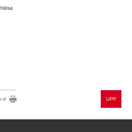
hälsa
UPP
v ut