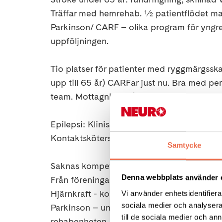
Träffar med hemrehab. ½ patientflödet maj
Parkinson/ CARF – olika program för yngr
uppföljningen.
Tio platser för patienter med ryggmärgssk
upp till 65 år) CARFar just nu. Bra med p
team. Mottagning två team.
Epilepsi: Klinisk Neuropsykologi – smal k
Kontaktsköterska för barn är Camilla Lingb
Samtycke
Saknas kompetens i kringfunktioner?
Denna webbplats använder 
Från föreningarna:
Hjärnkraft - kontakt med nyskadade, inform
Vi använder enhetsidentifierar
sociala medier och analysera 
Parkinson – undersköterskor som arbetar oc
till de sociala medier och a
rehabenheten.