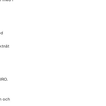
ed
ktnät
URO.
n och