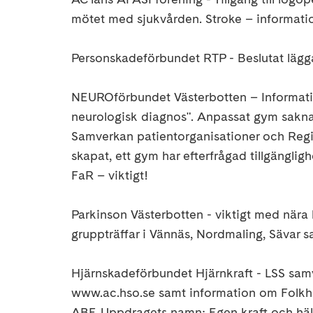
mötet med sjukvården. Stroke – informati
Personskadeförbundet RTP - Beslutat lägg
NEUROförbundet Västerbotten – Informatio
neurologisk diagnos". Anpassat gym saknas
Samverkan patientorganisationer och Reg
skapat, ett gym har efterfrågad tillgänglig
FaR – viktigt!
Parkinson Västerbotten - viktigt med när
gruppträffar i Vännäs, Nordmaling, Sävar
Hjärnskadeförbundet Hjärnkraft - LSS sam
www.ac.hso.se samt information om Folk
ABF. Uppdragets namn: Egen kraft och hä