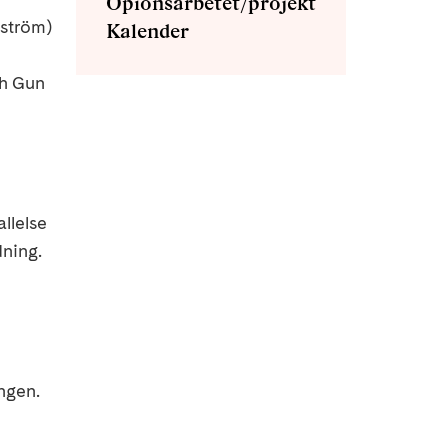
Opionsarbetet/projekt
dström)
Kalender
ch Gun
llelse
dning.
ngen.