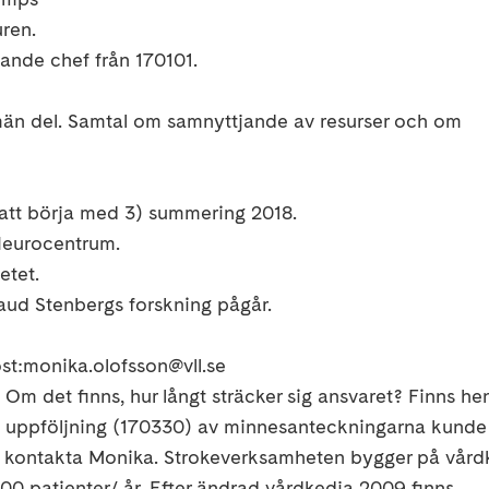
uren.
ande chef från 170101.
än del. Samtal om samnyttjande av resurser och om
ll att börja med 3) summering 2018.
 Neurocentrum.
etet.
aud Stenbergs forskning pågår.
post:monika.olofsson@vll.se
 Om det finns, hur långt sträcker sig ansvaret? Finns hen
ts uppföljning (170330) av minnesanteckningarna kunde
 kontakta Monika. Strokeverksamheten bygger på vård
 600 patienter/ år. Efter ändrad vårdkedja 2009 finns