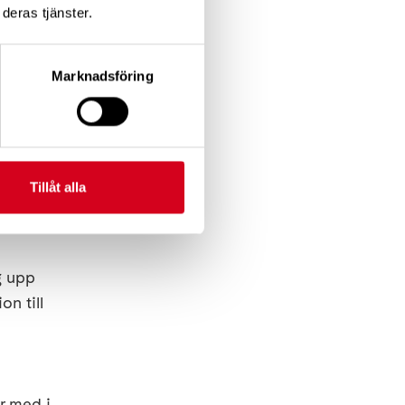
deras tjänster.
an få
Marknadsföring
 en
ng.
Tillåt alla
g upp
n till
är med i