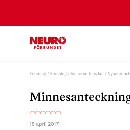
Förening
Förening
Västerbottens län
Nyheter och
Minnesanteckning
18 april 2017