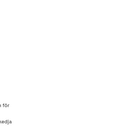
 för
kedja