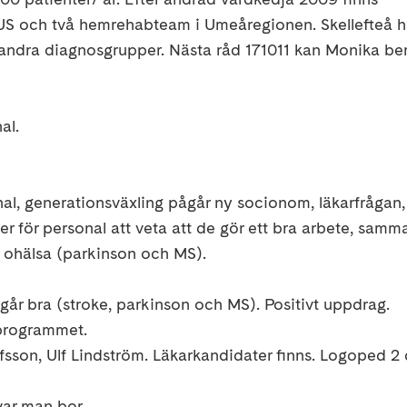
US och två hemrehabteam i Umeåregionen. Skellefteå h
 andra diagnosgrupper. Nästa råd 171011 kan Monika be
al.
onal, generationsväxling pågår ny socionom, läkarfrågan,
 för personal att veta att de gör ett bra arbete, samm
 ohälsa (parkinson och MS).
år bra (stroke, parkinson och MS). Positivt uppdrag.
 programmet.
fsson, Ulf Lindström. Läkarkandidater finns. Logoped 2
var man bor.