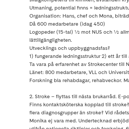
Utmaning, potential finns = ledningsstrukt
Organisation: Hans, chef och Mona, biträd
Då 600 medarbetare (idag 450)
Logopeder (15-tal) ½ mot NUS och ½ allm
lättillgängligheten.
Utvecklings och uppbyggnadsfas?
1) fungerande ledningsstruktur 2) ett år ti
Ta vara på erfarenhet av Strokecenter till
Länet: 800 medarbetare, VLL och Universit
Forskning bla rehabdagar, rehabveckor. M
2. Stroke – flyttas till nästa brukarråd. E-
Finns kontaktsköterska kopplad till stroke?
flera diagnosgrupper än stroke? Vid råde
Monika ej vara med. Undertecknad erbjöd
utifrån nationella riktlinjer och forskning,