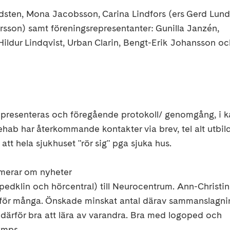
sten, Mona Jacobsson, Carina Lindfors (ers Gerd Lun
ersson) samt föreningsrepresentanter: Gunilla Janzén,
Hildur Lindqvist, Urban Clarin, Bengt-Erik Johansson o
presenteras och föregående protokoll/ genomgång, i ka
hab har återkommande kontakter via brev, tel alt utbil
att hela sjukhuset "rör sig" pga sjuka hus.
rmerar om nyheter
opedklin och hörcentral) till Neurocentrum. Ann-Christin
 för många. Önskade minskat antal därav sammanslagni
a därför bra att lära av varandra. Bra med logoped och
rymps