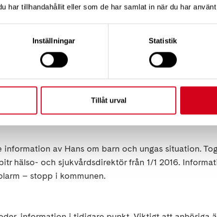
har tillhandahållit eller som de har samlat in när du har använt 
ntakter återupptas med föreningsrepresentanter som k
mhet.
Inställningar
Statistik
sjuka hus. Påfrestningar för personal. Neurologen flyttar
orehab till paviljong. Neurorehab mottagning till paviljo
Tillåt urval
:
ur underlätta information" och om "klinikens tankar".
e information av Hans om barn och ungas situation. To
r hälso- och sjukvårdsdirektör från 1/1 2016. Informatio
Eplarm – stopp i kommunen.
eder, information i tidigare punkt. Viktigt att anhöriga 