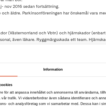
- nov 2016 sedan fortsättning.
e och äldre. Parkinsonföreningen har önskemål vara me
ador (Västernorrland och Vbtn) och hjärnskador (enbart 
ersonal, även läkare. Ryggmärgsskada ett team. Hjärnska
ompetens, samverkan i nätverk.
ro.
Information
cookies
ationsfolder att lämna ut till skadade/ anhöriga.
e för att anpassa innehållet och annonserna till användarna, tillh
vår trafik. Vi vidarebefordrar även sådana identifierare och anna
h behöver stöd, viktigt få återkoppling till vård/
nnons- och analysföretag som vi samarbetar med. Dessa kan i sin