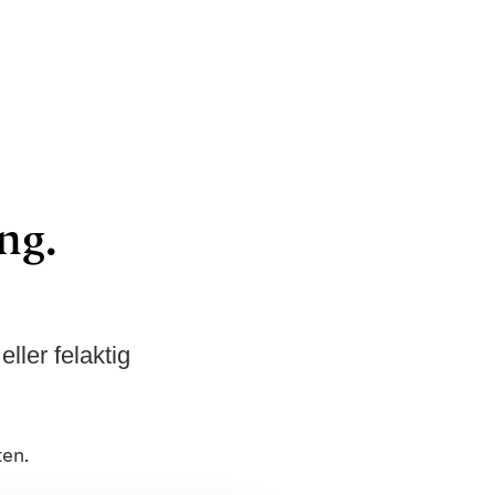
ng.
ler felaktig
ten.