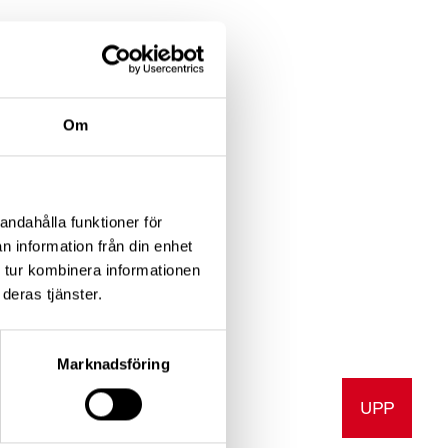
Om
skleros
andahålla funktioner för
n information från din enhet
 tur kombinera informationen
deras tjänster.
Marknadsföring
UPP
a
Skriv ut