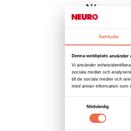
Några popu
Samtycke
Om oss
Denna webbplats använder 
MS - multipel skl
Vi använder enhetsidentifierar
sociala medier och analysera 
till de sociala medier och a
med annan information som du 
Vårt arbete
Samtyckesval
Nödvändig
Dela denna sida: