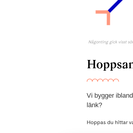
Någonting gick visst sön
Hoppsan,
Vi bygger iblan
länk?
Hoppas du hittar va