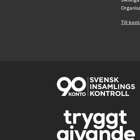
Organis
Till kon