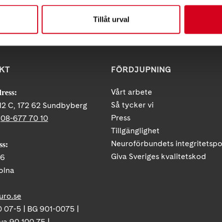
Tillåt urval
KT
FÖRDJUPNING
Vårt arbete
ress:
Så tycker vi
12 C, 172 62 Sundbyberg
Press
:
08-677 70 10
Tillgänglighet
Neuroförbundets integritetspo
ss:
Giva Sveriges kvalitetskod
86
olna
uro.se
 07-5 | BG 901-0075 |
va 90 100 75 |