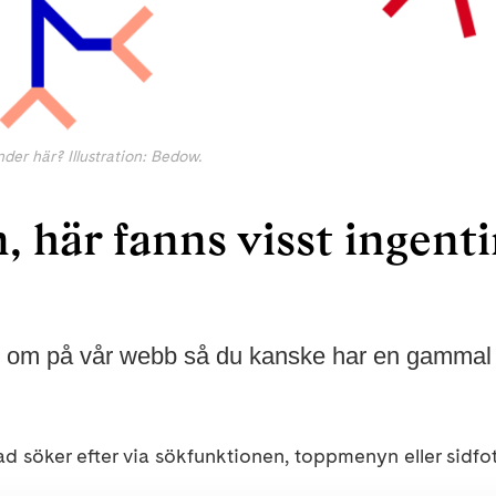
der här? Illustration: Bedow.
 här fanns visst ingenti
d om på vår webb så du kanske har en gammal el
d söker efter via sökfunktionen, toppmenyn eller sidfo