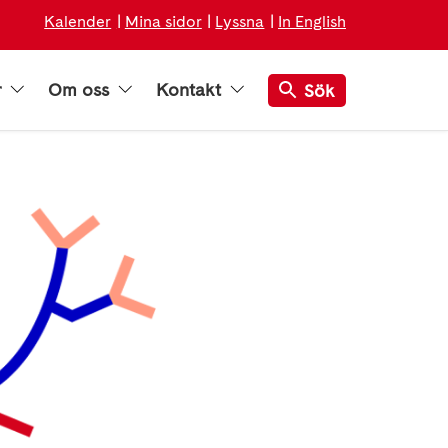
Kalender
Mina sidor
Lyssna
In English
r
Om oss
Kontakt
Sök