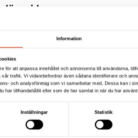
lära sidor:
Information
ALS - amyotrofisk lateral
cookies
eros
Polyneuropati
e för att anpassa innehållet och annonserna till användarna, tillh
vår trafik. Vi vidarebefordrar även sådana identifierare och anna
nnons- och analysföretag som vi samarbetar med. Dessa kan i sin
har tillhandahållit eller som de har samlat in när du har använt 
Förening
Inställningar
Statistik
Tips