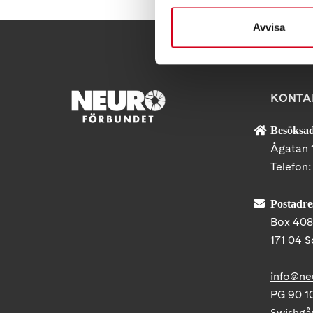
Avvisa
KONTA
Besöksad
Ågatan 
Telefon
Postadre
Box 40
171 04 S
info@ne
PG 90 10
Swishgå