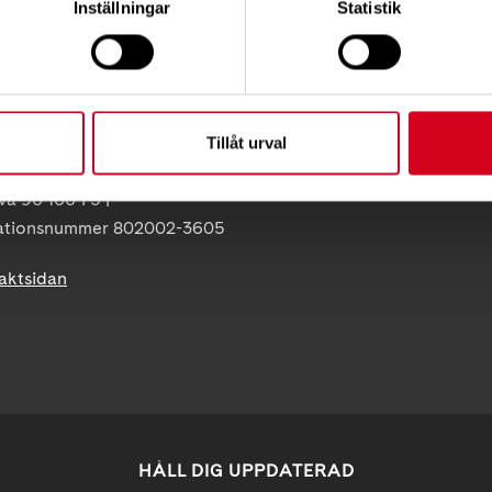
Inställningar
Statistik
Neuroförbundets integritetspo
ss:
Giva Sveriges kvalitetskod
86
olna
uro.se
Tillåt urval
 07-5 | BG 901-0075 |
va 90 100 75 |
ationsnummer 802002-3605
taktsidan
HÅLL DIG UPPDATERAD