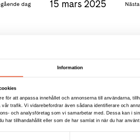
15 mars 2025
gående dag
Näst
Information
cookies
e för att anpassa innehållet och annonserna till användarna, tillh
KT
FÖRDJUPNING
vår trafik. Vi vidarebefordrar även sådana identifierare och anna
nnons- och analysföretag som vi samarbetar med. Dessa kan i sin
Vårt arbete
ress:
har tillhandahållit eller som de har samlat in när du har använt 
Så tycker vi
12 C, 172 62 Sundbyberg
Press
:
08-677 70 10
Tillgänglighet