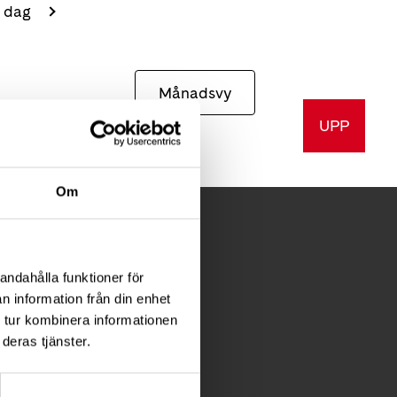
a dag
Månadsvy
UPP
Om
andahålla funktioner för
FÖR MEDLEMMAR
n information från din enhet
 tur kombinera informationen
Förening
deras tjänster.
Diagnosstöd
Anhörigstöd
Juridiskt stöd