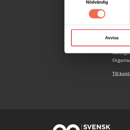
Nödvändig
Postadre
Box 40
171 04 S
info@ne
Avvisa
PG 90 10
Swishgå
Organis
Till kon