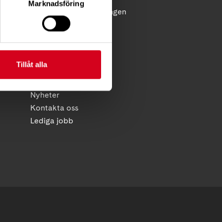
Marknadsföring
licy
Reflex - medlemstidningen
Diagnosnytt
HITTA SNABBT
Tillåt alla
Kalender
Foreningsservice
Nyheter
Kontakta oss
Lediga jobb