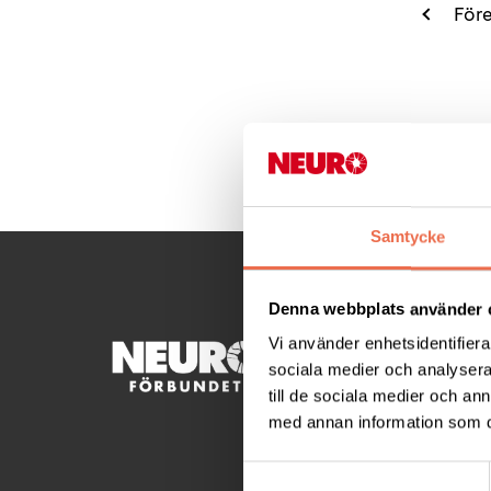
Före
Samtycke
Denna webbplats använder 
Vi använder enhetsidentifierar
KONTA
sociala medier och analysera 
till de sociala medier och a
Besöksad
med annan information som du 
Ågatan 
Telefon
Samtyckesval