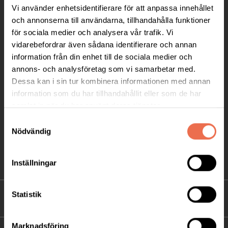
Vi använder enhetsidentifierare för att anpassa innehållet
Ågatan 12 C, 172 62 Sundbyberg
och annonserna till användarna, tillhandahålla funktioner
Telefon:
08-677 70 10
för sociala medier och analysera vår trafik. Vi
vidarebefordrar även sådana identifierare och annan
Postadress:
information från din enhet till de sociala medier och
Box 4086
annons- och analysföretag som vi samarbetar med.
171 04 Solna
Dessa kan i sin tur kombinera informationen med annan
information som du har tillhandahållit eller som de har
info@neuro.se
samlat in när du har använt deras tjänster.
PG 90 10 07-5 | BG 901-0075 | Swishgåva 90 100
Samtyckesval
75 | Organisationsnummer 802002-3605
Nödvändig
Till kontaktsidan
Inställningar
Statistik
FÖRDJUPNING
Marknadsföring