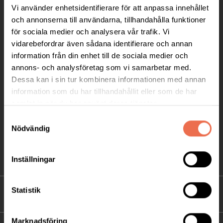
Vi använder enhetsidentifierare för att anpassa innehållet
Ågatan 12 C, 172 62 Sundbyberg
och annonserna till användarna, tillhandahålla funktioner
Telefon:
08-677 70 10
för sociala medier och analysera vår trafik. Vi
vidarebefordrar även sådana identifierare och annan
Postadress:
information från din enhet till de sociala medier och
Box 4086
annons- och analysföretag som vi samarbetar med.
171 04 Solna
Dessa kan i sin tur kombinera informationen med annan
information som du har tillhandahållit eller som de har
info@neuro.se
samlat in när du har använt deras tjänster.
PG 90 10 07-5 | BG 901-0075 | Swishgåva 90 100
Samtyckesval
75 | Organisationsnummer 802002-3605
Nödvändig
Till kontaktsidan
Inställningar
Statistik
FÖRDJUPNING
Marknadsföring