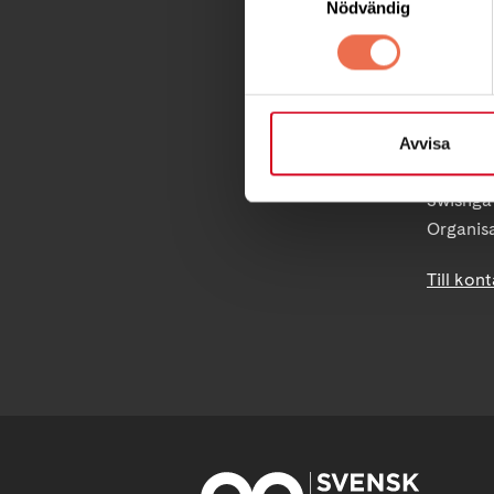
Nödvändig
Postadre
Box 40
171 04 S
info@ne
Avvisa
PG 90 10
Swishgå
Organis
Till kon