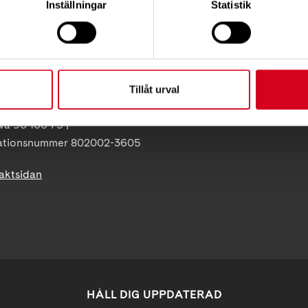
Inställningar
Statistik
Neuroförbundets integritetspo
ss:
Giva Sveriges kvalitetskod
86
olna
uro.se
Tillåt urval
 07-5 | BG 901-0075 |
va 90 100 75 |
ationsnummer 802002-3605
taktsidan
HÅLL DIG UPPDATERAD