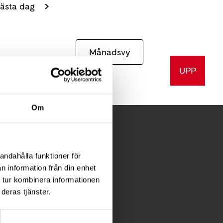
ästa dag
Månadsvy
UPP
Om
andahålla funktioner för
FÖR MEDLEMMAR
n information från din enhet
 tur kombinera informationen
Förening
deras tjänster.
Diagnosstöd
Anhörigstöd
Juridiskt stöd