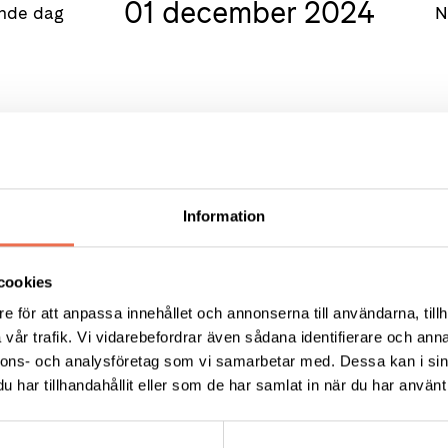
01 december 2024
nde dag
N
Information
cookies
e för att anpassa innehållet och annonserna till användarna, tillh
KT
FÖRDJUPNING
vår trafik. Vi vidarebefordrar även sådana identifierare och anna
nnons- och analysföretag som vi samarbetar med. Dessa kan i sin
Vårt arbete
ress:
har tillhandahållit eller som de har samlat in när du har använt 
Så tycker vi
12 C, 172 62 Sundbyberg
Press
:
08-677 70 10
Tillgänglighet