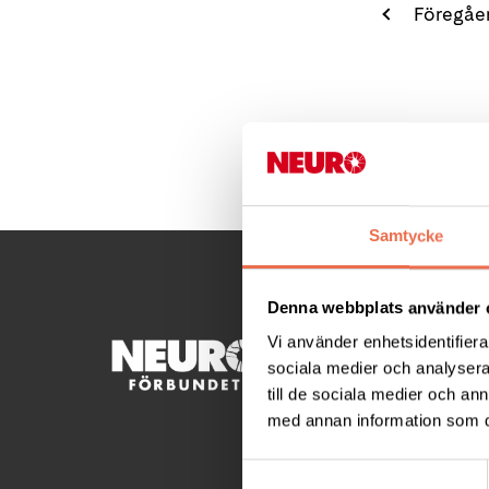
Föregåe
Samtycke
Denna webbplats använder 
Vi använder enhetsidentifierar
KONTA
sociala medier och analysera 
till de sociala medier och a
Besöksad
med annan information som du 
Ågatan 
Telefon
Samtyckesval