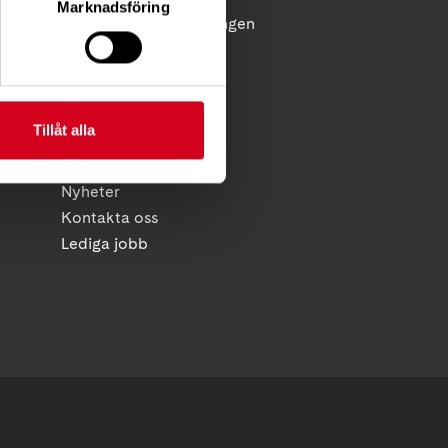
Marknadsföring
licy
Reflex - medlemstidningen
Diagnosnytt
HITTA SNABBT
Tillåt alla
Kalender
Foreningsservice
Nyheter
Kontakta oss
Lediga jobb