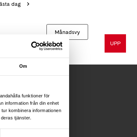
ästa dag
Månadsvy
UPP
Om
andahålla funktioner för
FÖR MEDLEMMAR
n information från din enhet
 tur kombinera informationen
Förening
deras tjänster.
Diagnosstöd
Anhörigstöd
Juridiskt stöd