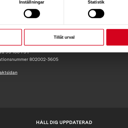
Inställningar
Statistik
Neuroförbundets integritetspo
ss:
Giva Sveriges kvalitetskod
86
olna
uro.se
Tillåt urval
 07-5 | BG 901-0075 |
va 90 100 75 |
ationsnummer 802002-3605
taktsidan
HÅLL DIG UPPDATERAD