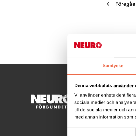
Föregåe
Samtycke
Denna webbplats använder 
Vi använder enhetsidentifierar
KONTA
sociala medier och analysera 
till de sociala medier och a
Besöksad
med annan information som du 
Ågatan 
Telefon
Samtyckesval