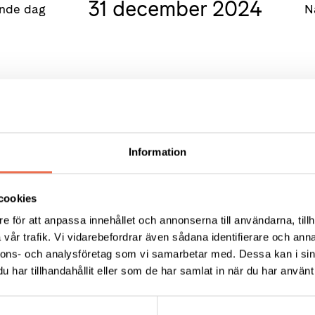
31 december 2024
nde dag
N
Information
cookies
e för att anpassa innehållet och annonserna till användarna, tillh
KT
FÖRDJUPNING
vår trafik. Vi vidarebefordrar även sådana identifierare och anna
nnons- och analysföretag som vi samarbetar med. Dessa kan i sin
Vårt arbete
ress:
har tillhandahållit eller som de har samlat in när du har använt 
Så tycker vi
12 C, 172 62 Sundbyberg
Press
:
08-677 70 10
Tillgänglighet