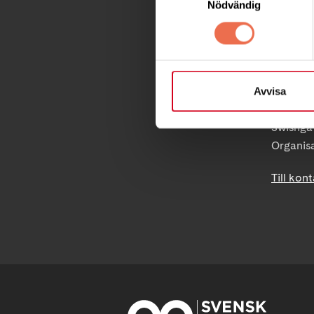
Nödvändig
Postadre
Box 40
171 04 S
info@ne
Avvisa
PG 90 10
Swishgå
Organis
Till kon