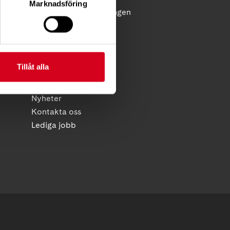
Marknadsföring
licy
Reflex - medlemstidningen
Diagnosnytt
HITTA SNABBT
Tillåt alla
Kalender
Foreningsservice
Nyheter
Kontakta oss
Lediga jobb