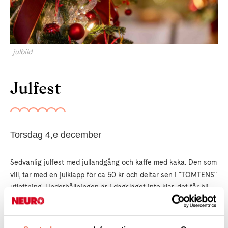
julbild
Julfest
Torsdag 4,e december
Sedvanlig julfest med jullandgång och kaffe med kaka. Den som
vill, tar med en julklapp för ca 50 kr och deltar sen i "TOMTENS"
utlottning. Underhållningen är i dagsläget inte klar, det får bli
en överraskning.
Anmälan till Marianne Broman 0702333261 helst på SMS med