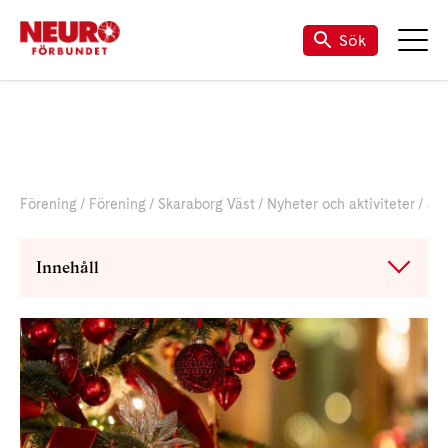
Sök
Förening
Förening
Skaraborg Väst
Nyheter och aktiviteter
Julfest
Innehåll