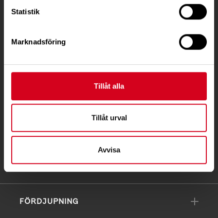
Besöksadress:
Statistik
Ågatan 12 C, 172 62 Sundbyberg
Telefon:
08-677 70 10
Marknadsföring
Postadress:
Box 4086
171 04 Solna
Tillåt alla
info@neuro.se
Tillåt urval
PG 90 10 07-5 | BG 901-0075 | Swishgåva 90 100
75 | Organisationsnummer 802002-3605
Avvisa
Till kontaktsidan
FÖRDJUPNING