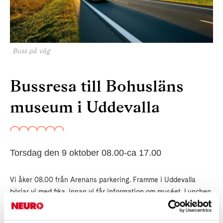
Buss på väg
Bussresa till Bohusläns
museum i Uddevalla
Torsdag den 9 oktober 08.00-ca 17.00
Vi åker 08.00 från Arenans parkering. Framme i Uddevalla
börjar vi med fika, innan vi får information om muséet. Lunchen
äter vi på restaurang kajkanten (ligger i samma byggnad som
musèet). Under hemresan gör vi ev ett stopp till och hemma ca