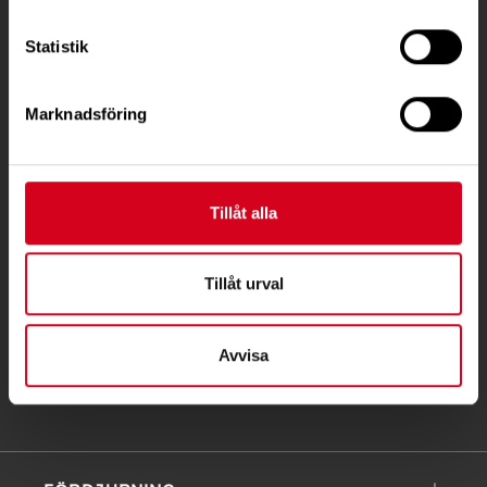
KONTAKT
Statistik
Besöksadress:
Ågatan 12 C, 172 62 Sundbyberg
Marknadsföring
Telefon:
08-677 70 10
Postadress:
Box 4086
Tillåt alla
171 04 Solna
Tillåt urval
info@neuro.se
PG 90 10 07-5 | BG 901-0075 | Swishgåva 90 100
75 | Organisationsnummer 802002-3605
Avvisa
Till kontaktsidan