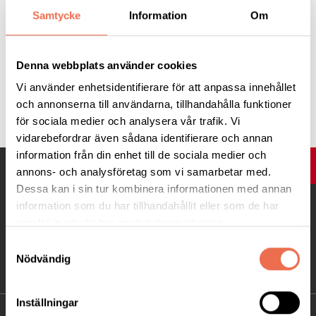
17.00. Anmälan till Annika Larsson 0706938123 snarast, men
Samtycke
Information
Om
senast 25/9. Kostnad 200 :- , icke medlem 300 :- som betalas
till Bankgiro 5500-9849 senast 25/9.
Denna webbplats använder cookies
Vi använder enhetsidentifierare för att anpassa innehållet
Tipsa
och annonserna till användarna, tillhandahålla funktioner
för sociala medier och analysera vår trafik. Vi
vidarebefordrar även sådana identifierare och annan
information från din enhet till de sociala medier och
UPP
annons- och analysföretag som vi samarbetar med.
Dessa kan i sin tur kombinera informationen med annan
information som du har tillhandahållit eller som de har
samlat in när du har använt deras tjänster.
Samtyckesval
Nödvändig
Inställningar