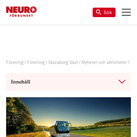
Sök
Förening
Förening
Skaraborg Väst
Nyheter och aktiviteter
Bussresa
Innehåll