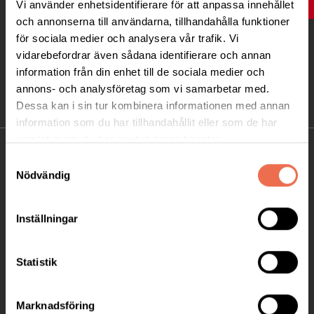
UPP
Vi använder enhetsidentifierare för att anpassa innehållet
och annonserna till användarna, tillhandahålla funktioner
för sociala medier och analysera vår trafik. Vi
vidarebefordrar även sådana identifierare och annan
information från din enhet till de sociala medier och
annons- och analysföretag som vi samarbetar med.
Dessa kan i sin tur kombinera informationen med annan
information som du har tillhandahållit eller som de har
samlat in när du har använt deras tjänster.
KONTAKT
Samtyckesval
Nödvändig
Besöksadress:
Ågatan 12 C, 172 62 Sundbyberg
Inställningar
Telefon:
08-677 70 10
Statistik
Postadress:
Box 4086
171 04 Solna
Marknadsföring