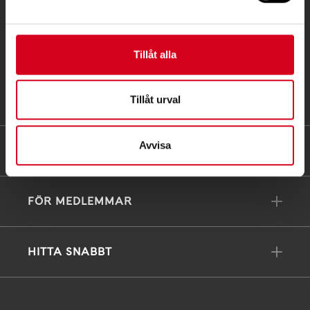
info@neuro.se
PG 90 10 07-5 | BG 901-0075 | Swishgåva 90 100
Tillåt alla
75 | Organisationsnummer 802002-3605
Till kontaktsidan
Tillåt urval
Avvisa
FÖRDJUPNING
FÖR MEDLEMMAR
HITTA SNABBT