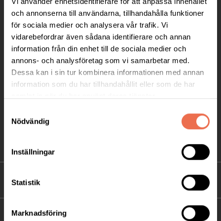
Vi använder enhetsidentifierare för att anpassa innehållet
Telefon:
08-677 70 10
och annonserna till användarna, tillhandahålla funktioner
för sociala medier och analysera vår trafik. Vi
Postadress:
vidarebefordrar även sådana identifierare och annan
Box 4086
information från din enhet till de sociala medier och
annons- och analysföretag som vi samarbetar med.
171 04 Solna
Dessa kan i sin tur kombinera informationen med annan
information som du har tillhandahållit eller som de har
info@neuro.se
samlat in när du har använt deras tjänster.
PG 90 10 07-5 | BG 901-0075 | Swishgåva 90 100
Samtyckesval
75 | Organisationsnummer 802002-3605
Nödvändig
Till kontaktsidan
Inställningar
FÖRDJUPNING
Statistik
Marknadsföring
FÖR MEDLEMMAR