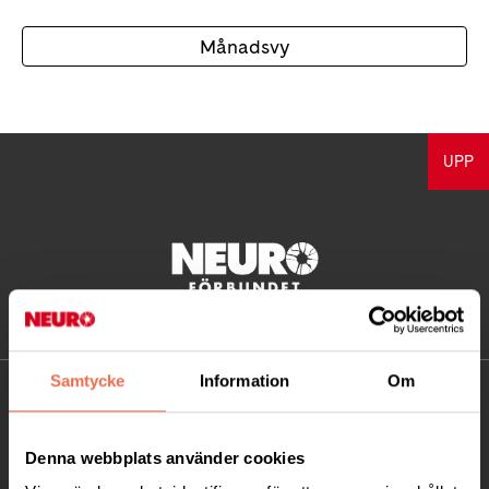
Månadsvy
UPP
Samtycke
Information
Om
KONTAKT
Besöksadress:
Denna webbplats använder cookies
Ågatan 12 C, 172 62 Sundbyberg