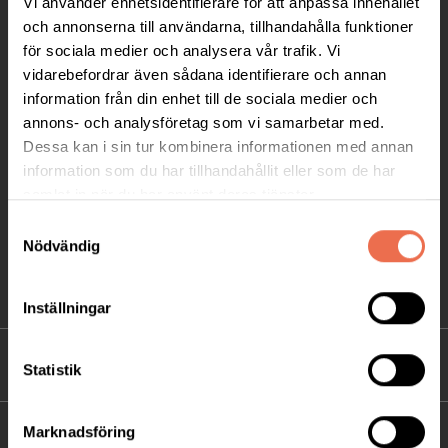
Vi använder enhetsidentifierare för att anpassa innehållet
Telefon:
08-677 70 10
och annonserna till användarna, tillhandahålla funktioner
för sociala medier och analysera vår trafik. Vi
Postadress:
vidarebefordrar även sådana identifierare och annan
Box 4086
information från din enhet till de sociala medier och
annons- och analysföretag som vi samarbetar med.
171 04 Solna
Dessa kan i sin tur kombinera informationen med annan
information som du har tillhandahållit eller som de har
info@neuro.se
samlat in när du har använt deras tjänster.
PG 90 10 07-5 | BG 901-0075 | Swishgåva 90 100
Samtyckesval
75 | Organisationsnummer 802002-3605
Nödvändig
Till kontaktsidan
Inställningar
FÖRDJUPNING
Statistik
Marknadsföring
FÖR MEDLEMMAR