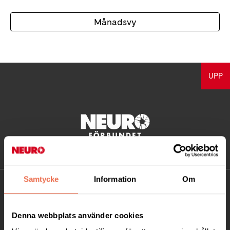
Månadsvy
UPP
Samtycke
Information
Om
KONTAKT
Besöksadress:
Denna webbplats använder cookies
Ågatan 12 C, 172 62 Sundbyberg