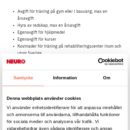
Avgift för träning på gym eller i bassäng, max en
årsavgift
Hyra av redskap, max en årsavgift
Egenavgift för hjälpmedel
Egenavgift för kurser
Kostnader för träning på rehabiliteringscenter inom och
utom Sverige
Utbetalning av beviljade medel
Bidrag betalas ut i efterhand då kvitton eller faktura har
Samtycke
Information
Om
skickats in. För resor beviljas del av kostnaden beroende på
brutto inkomsten.
Denna webbplats använder cookies
Du ansöker på blanketten som finns som en pdf-fil längst ner
Vi använder enhetsidentifierare för att anpassa innehållet
på sidan.
och annonserna till användarna, tillhandahålla funktioner
för sociala medier och analysera vår trafik. Vi
Ansök så här
vidarebefordrar även sådana identifierare och annan