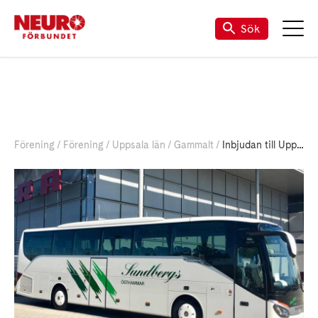
Sök
Förening
Förening
Uppsala län
Gammalt
Inbjudan till Uppsala regionresa 12 september 2025