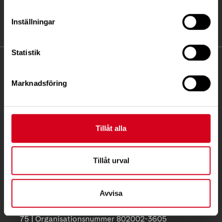
Inställningar
Statistik
KONTAKT
Marknadsföring
Besöksadress:
Ågatan 12 C, 172 62 Sundbyberg
Telefon:
08-677 70 10
Tillåt alla
Postadress:
Box 4086
Tillåt urval
171 04 Solna
info@neuro.se
Avvisa
PG 90 10 07-5 | BG 901-0075 | Swishgåva 90 100
75 | Organisationsnummer 802002-3605