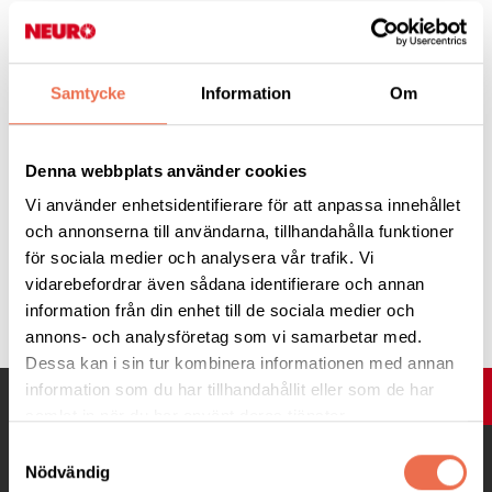
OBS! Anmälan senast den 5 september. Om senare - ring Per-
Åke för att kolla om det finns plats.
Samtycke
Information
Om
Resa 12 September 2025
(451,2 KB)
Denna webbplats använder cookies
Vi använder enhetsidentifierare för att anpassa innehållet
och annonserna till användarna, tillhandahålla funktioner
för sociala medier och analysera vår trafik. Vi
vidarebefordrar även sådana identifierare och annan
Tipsa
information från din enhet till de sociala medier och
annons- och analysföretag som vi samarbetar med.
Dessa kan i sin tur kombinera informationen med annan
information som du har tillhandahållit eller som de har
UPP
samlat in när du har använt deras tjänster.
Samtyckesval
Nödvändig