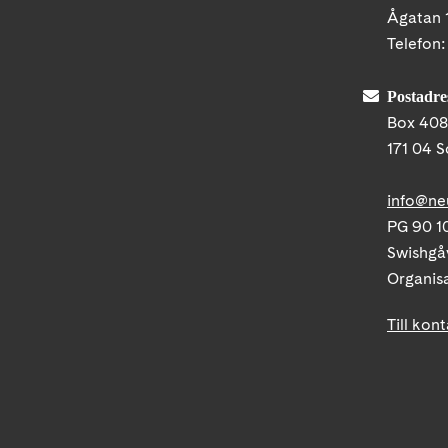
Ågatan 
Telefon
Postadre
Box 40
171 04 S
info@ne
PG 90 10
Swishgå
Organis
Till kon