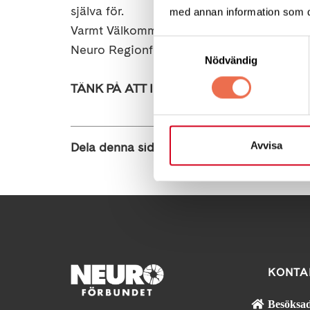
själva för.
med annan information som du 
Varmt Välkommen!
Samtyckesval
Neuro Regionförbundet Jönköping
Nödvändig
TÄNK PÅ ATT INTE HA STARKA PARFYME
Avvisa
Dela denna sida:
KONTA
Besöksad