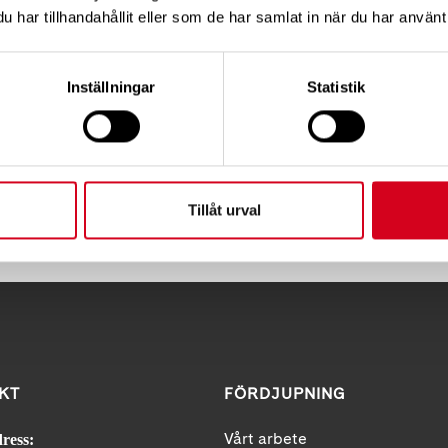
har tillhandahållit eller som de har samlat in när du har använt 
Inställningar
Statistik
R PÅ ER, DÅ VI HAR DOFTALLERGIKER BLAND OSS
Tillåt urval
Tipsa
Skri
KT
FÖRDJUPNING
Vårt arbete
ress: