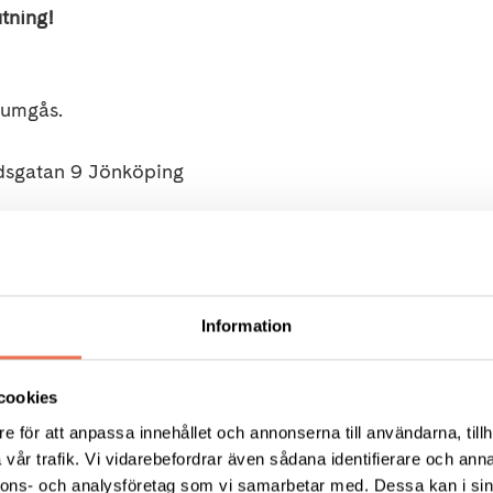
utning!
t umgås.
rdsgatan 9 Jönköping
mejl:
Information
cookies
e för att anpassa innehållet och annonserna till användarna, tillh
 tillhör.
vår trafik. Vi vidarebefordrar även sådana identifierare och anna
 maten och drycken står vi
nnons- och analysföretag som vi samarbetar med. Dessa kan i sin