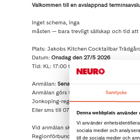
Välkommen till en avslappnad terminsavsl
Inget schema, inga
måsten — bara trevligt sällskap och tid at
Plats: Jakobs Kitchen Cocktailbar Trädgå
Datum:
Onsdag den 27/5 2026
Tid: KL: 17:00 tills vi är nöjda
Anmälan:
Senast fredag 22/5 2026
Anmälan görs till Neuro Regionförbundets 
Samtycke
Jonkoping-region@neuro.se
Eller sms till 0761-66 18 77
Denna webbplats använder 
Vi använder enhetsidentifierar
Vid anmälan skriv vilken diagnosgrupp du/ni
sociala medier och analysera 
Regionförbundet subventionerar en del av
till de sociala medier och a