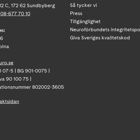
Så tycker vi
12 C, 172 62 Sundbyberg
Press
:
08-677 70 10
Tillgänglighet
Neuroförbundets integritetspo
ss:
Giva Sveriges kvalitetskod
86
olna
uro.se
 07-5 | BG 901-0075 |
va 90 100 75 |
ationsnummer 802002-3605
taktsidan