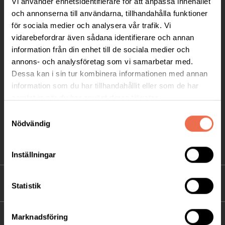
Vi använder enhetsidentifierare för att anpassa innehållet
Telefon:
08-677 70 10
och annonserna till användarna, tillhandahålla funktioner
för sociala medier och analysera vår trafik. Vi
Postadress:
vidarebefordrar även sådana identifierare och annan
Box 4086
information från din enhet till de sociala medier och
annons- och analysföretag som vi samarbetar med.
171 04 Solna
Dessa kan i sin tur kombinera informationen med annan
information som du har tillhandahållit eller som de har
info@neuro.se
samlat in när du har använt deras tjänster.
PG 90 10 07-5 | BG 901-0075 | Swishgåva 90 100
Samtyckesval
75 | Organisationsnummer 802002-3605
Nödvändig
Till kontaktsidan
Inställningar
FÖRDJUPNING
Statistik
Marknadsföring
FÖR MEDLEMMAR