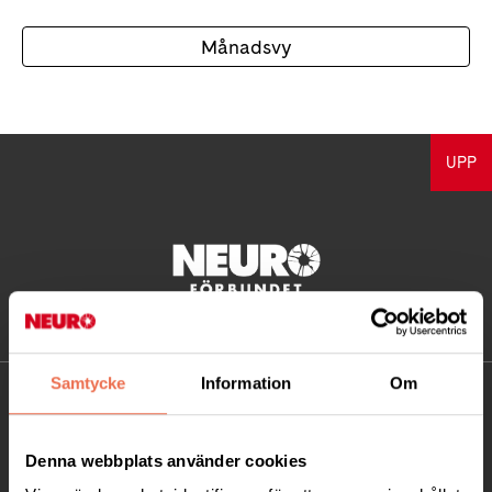
Månadsvy
UPP
Samtycke
Information
Om
KONTAKT
Besöksadress:
Denna webbplats använder cookies
Ågatan 12 C, 172 62 Sundbyberg