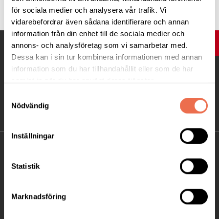
för sociala medier och analysera vår trafik. Vi
vidarebefordrar även sådana identifierare och annan
information från din enhet till de sociala medier och
UPP
annons- och analysföretag som vi samarbetar med.
Dessa kan i sin tur kombinera informationen med annan
information som du har tillhandahållit eller som de har
samlat in när du har använt deras tjänster.
Samtyckesval
Nödvändig
Inställningar
KONTAKT
Statistik
Besöksadress:
Ågatan 12 C, 172 62 Sundbyberg
Marknadsföring
Telefon:
08-677 70 10