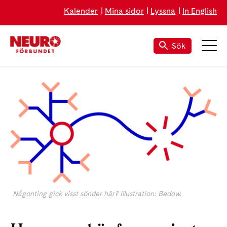
Kalender
Mina sidor
Lyssna
In English
Sök
Någonting gick visst sönder här? Illustration: Bedow.