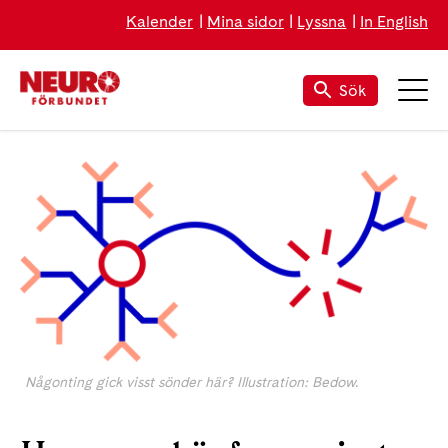
Kalender
Mina sidor
Lyssna
In English
Sök
Någonting gick visst sönder här? Illustration: Bedow.