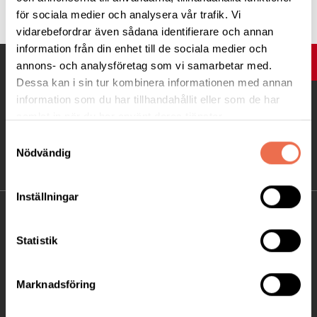
för sociala medier och analysera vår trafik. Vi
vidarebefordrar även sådana identifierare och annan
information från din enhet till de sociala medier och
UPP
annons- och analysföretag som vi samarbetar med.
Dessa kan i sin tur kombinera informationen med annan
information som du har tillhandahållit eller som de har
samlat in när du har använt deras tjänster.
Samtyckesval
Nödvändig
Inställningar
KONTAKT
Statistik
Besöksadress:
Ågatan 12 C, 172 62 Sundbyberg
Marknadsföring
Telefon:
08-677 70 10