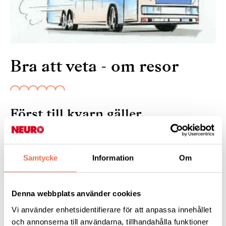
Bra att veta - om resor
Först till kvarn gäller.
Betala till vårat bankgiro: 862-8190
ange avsändare
Samtycke
Information
Om
Anmäl dig till Berit Almgren tel 0705-41 71
60 eller Ewa-Carin Sjöstrand tel 0730- 77 51
Denna webbplats använder cookies
85
Vi använder enhetsidentifierare för att anpassa innehållet
och annonserna till användarna, tillhandahålla funktioner