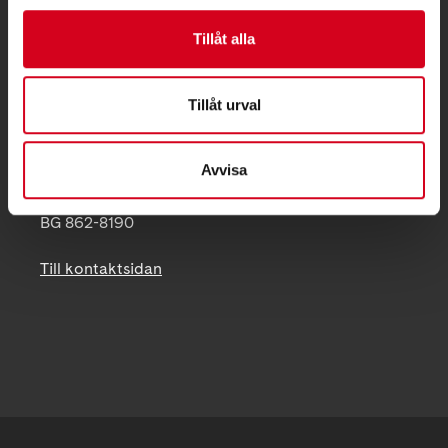
, 519 96 Fotskäl
Telefon:
0738 – 317 551
Tillåt alla
Postadress:
Tillåt urval
Mellby Dalagården 1
519 96 Fotskäl
Avvisa
mark@neuro.se
BG 862-8190
Till kontaktsidan