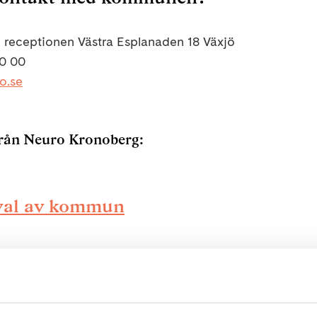
 i receptionen Västra Esplanaden 18 Växjö
10 00
o.se
rån Neuro Kronoberg:
l val av kommun