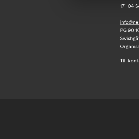
171 04 S
info@ne
PG 90 10
Swishgå
Organis
Till kon