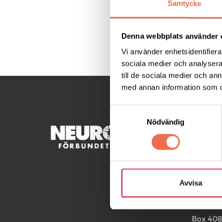
Samtycke
Denna webbplats använder 
Dela denna sida:
Vi använder enhetsidentifierar
sociala medier och analysera 
till de sociala medier och a
med annan information som du 
Samtyckesval
Nödvändig
KONTA
Besöksad
Ågatan 
Telefon
Avvisa
Postadre
Box 40