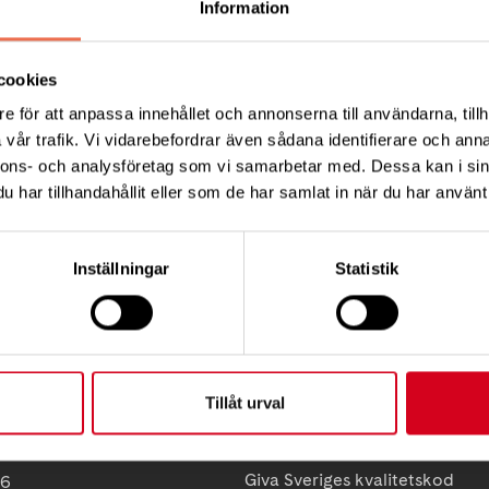
Information
cookies
Tips
e för att anpassa innehållet och annonserna till användarna, tillh
vår trafik. Vi vidarebefordrar även sådana identifierare och anna
nnons- och analysföretag som vi samarbetar med. Dessa kan i sin
har tillhandahållit eller som de har samlat in när du har använt 
Inställningar
Statistik
KT
FÖRDJUPNING
Vårt arbete
ress:
Så tycker vi
12 C, 172 62 Sundbyberg
Press
:
08-677 70 10
Tillåt urval
Tillgänglighet
Neuroförbundets integritetspo
ss:
Giva Sveriges kvalitetskod
86