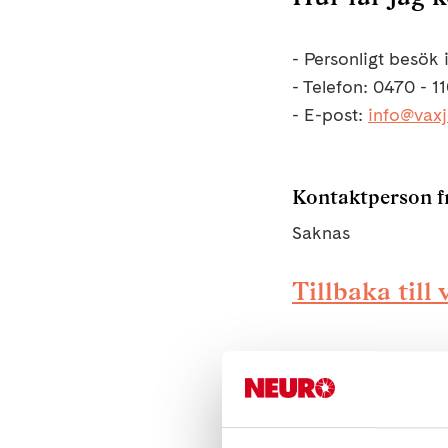
- Personligt besök
- Telefon: 0470 - 1
- E-post:
info@vaxj
Kontaktperson f
Saknas
Tillbaka til