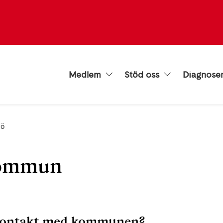
Medlem
Stöd oss
Diagnose
jö
kommun
 kontakt med kommunen?