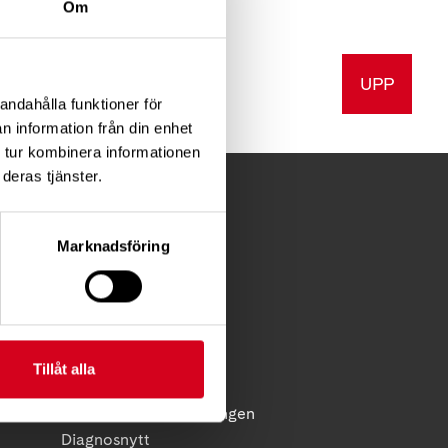
Om
UPP
a
Skriv ut
andahålla funktioner för
n information från din enhet
 tur kombinera informationen
deras tjänster.
Marknadsföring
FÖR MEDLEMMAR
Förening
Diagnosstöd
Anhörigstöd
Tillåt alla
Juridiskt stöd
licy
Reflex - medlemstidningen
Diagnosnytt