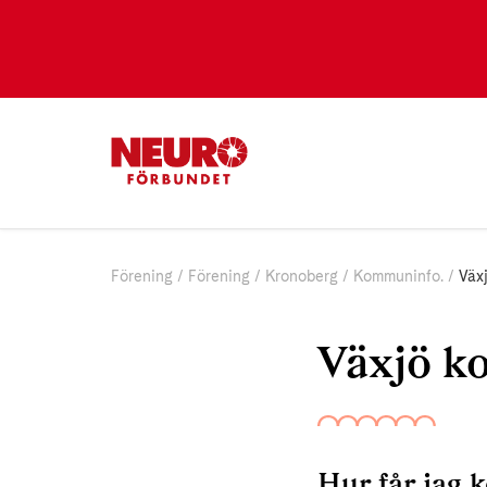
Förening
Förening
Kronoberg
Kommuninfo.
Väx
Växjö 
Hur får jag