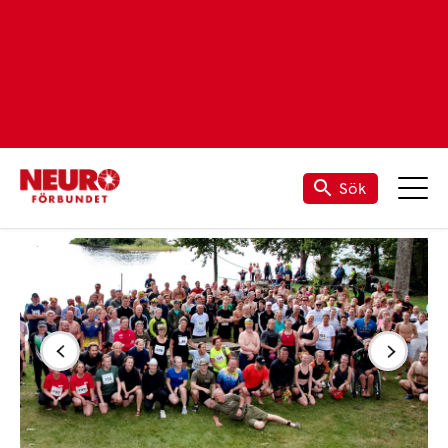
Sök
Förening
Förening
Kronoberg
Nyheter och aktiviteter
Hensmåla triathlon 2025