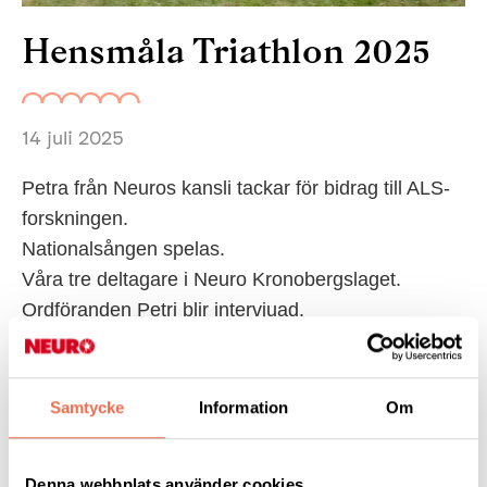
Hensmåla Triathlon 2025
14 juli 2025
Petra från Neuros kansli tackar för bidrag till ALS-
forskningen.
Nationalsången spelas.
Våra tre deltagare i Neuro Kronobergslaget.
Ordföranden Petri blir intervjuad.
Till slut var det även en (tävling).
Samtycke
Information
Om
Tipsa
Denna webbplats använder cookies