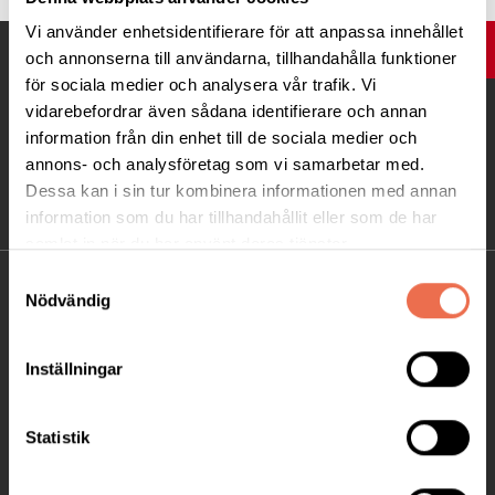
Vi använder enhetsidentifierare för att anpassa innehållet
UPP
och annonserna till användarna, tillhandahålla funktioner
för sociala medier och analysera vår trafik. Vi
vidarebefordrar även sådana identifierare och annan
information från din enhet till de sociala medier och
annons- och analysföretag som vi samarbetar med.
Dessa kan i sin tur kombinera informationen med annan
information som du har tillhandahållit eller som de har
samlat in när du har använt deras tjänster.
Samtyckesval
KONTAKT
Nödvändig
Besöksadress:
Inställningar
Ågatan 12 C, 172 62 Sundbyberg
Telefon:
08-677 70 10
Statistik
Postadress:
Box 4086