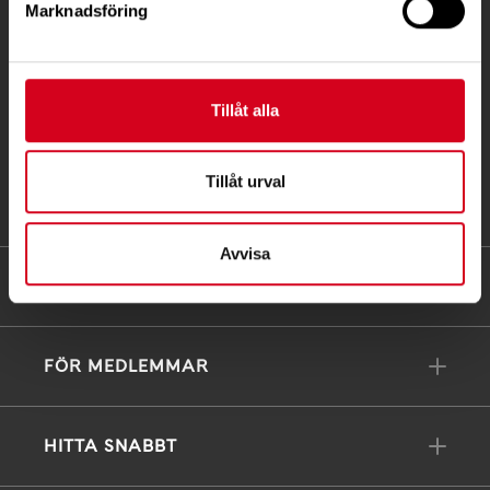
Marknadsföring
171 04 Solna
info@neuro.se
PG 90 10 07-5 | BG 901-0075 | Swishgåva 90 100
Tillåt alla
75 | Organisationsnummer 802002-3605
Tillåt urval
Till kontaktsidan
Avvisa
FÖRDJUPNING
FÖR MEDLEMMAR
HITTA SNABBT