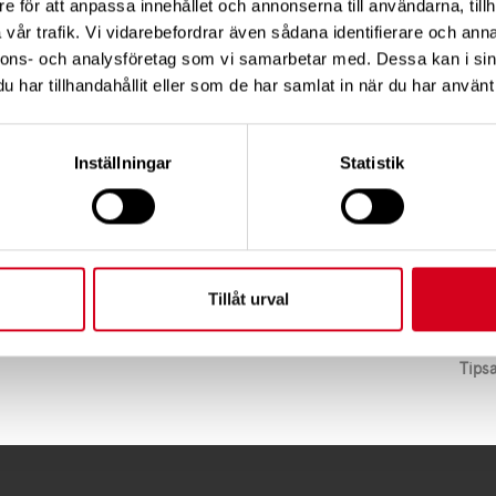
e för att anpassa innehållet och annonserna till användarna, tillh
vår trafik. Vi vidarebefordrar även sådana identifierare och anna
ari, klockan 11.45–14.30
nnons- och analysföretag som vi samarbetar med. Dessa kan i sin
har tillhandahållit eller som de har samlat in när du har använt 
n, Västra Esplanaden 5.
 för medlem, 100 kronor icke medlem. Allt ingår!
januari via mejl till
kronoberg@neuro.se
eller telefon
Inställningar
Statistik
uffla, bowla eller endast äta samt behöver ramp tillbow
startar 12.00 men vi samlas en kvart innan för att prova
Tillåt urval
Tips