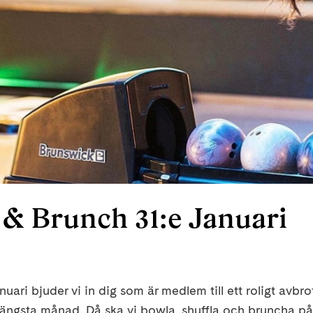
 & Brunch 31:e Januari
uari bjuder vi in dig som är medlem till ett roligt avbro
s längsta månad. Då ska vi bowla, shuffla och bruncha 