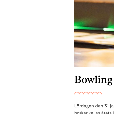
Bowling
Lördagen den 31 jan
brukar kallas året