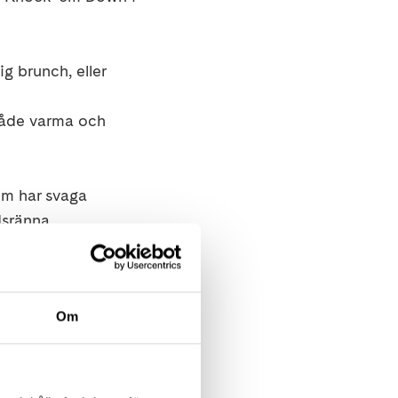
g brunch, eller
 både varma och
om har svaga
dsränna,
 oss att dela
Om
n 13.00 äter vi