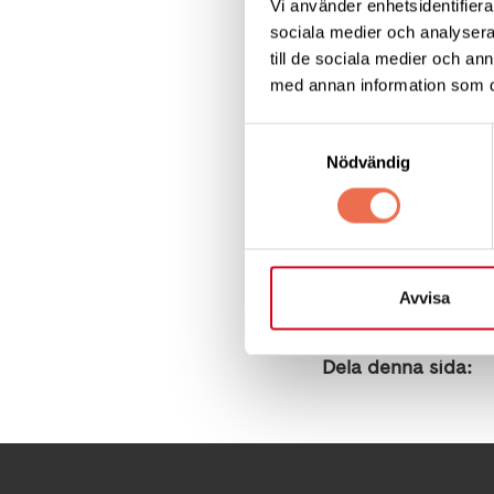
Vi använder enhetsidentifierar
sociala medier och analysera 
När: Lördag 31 janu
till de sociala medier och a
med annan information som du 
Var: Knock ’em Dow
Kostnad: 50 kronor
Samtyckesval
Anmälan: Senast 22 
Nödvändig
40.
Uppge om du vill sh
Tänk på: Bowlingen 
Avvisa
Dela denna sida: