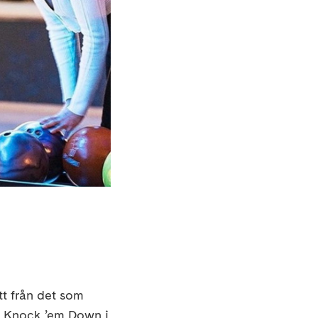
tt från det som
på Knock ’em Down i