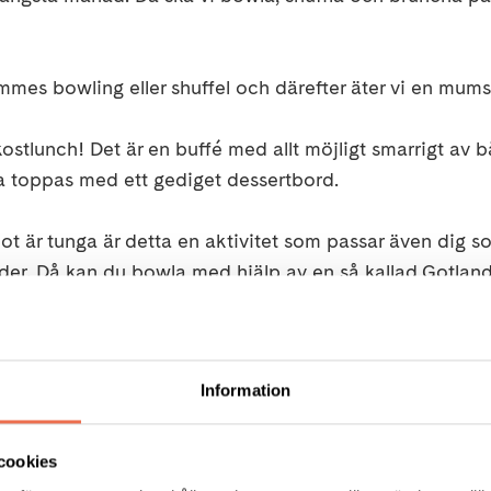
mmes bowling eller shuffel och därefter äter vi en mumsi
ukostlunch! Det är en buffé med allt möjligt smarrigt av
ela toppas med ett gediget dessertbord.
t är tunga är detta en aktivitet som passar även dig s
nder. Då kan du bowla med hjälp av en så kallad Gotlan
mp som rullar ned klotet åt dig. Det finns två ramper för
r handikappanpassad.
Information
ockan 12.00. Samling 11.45 för att prova ut skor. Klocka
cookies
s!