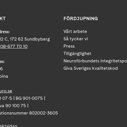
KT
FÖRDJUPNING
Vårt arbete
ress:
Så tycker vi
12 C, 172 62 Sundbyberg
Press
:
08-677 70 10
Tillgänglighet
Neuroförbundets integritetspo
ss:
Giva Sveriges kvalitetskod
86
olna
uro.se
 07-5 | BG 901-0075 |
va 90 100 75 |
ationsnummer 802002-3605
taktsidan