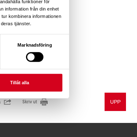
andahålla funktioner för
n information från din enhet
 tur kombinera informationen
deras tjänster.
nummer 0470-241
Marknadsföring
lingen.
 ut skor.
Tillåt alla
UPP
a
Skriv ut