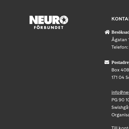
KONTA
Besöksad
Ågatan 
Telefon
Postadre
Box 40
171 04 S
info@ne
PG 90 10
Swishgå
Organis
Till kon