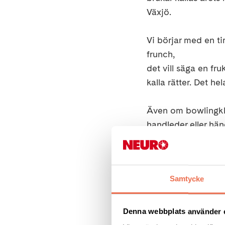
Växjö.
Vi börjar med en ti
frunch,
det vill säga en fr
kalla rätter. Det h
Även om bowlingklo
handleder eller hä
vilket är en hjälpra
på. Hela lokalen ä
Samtycke
Bowlingen börjar kl
brunchen.
Denna webbplats använder 
Vi hoppas att vi se