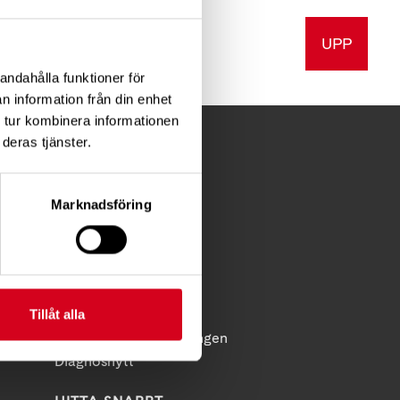
UPP
a
Skriv ut
andahålla funktioner för
n information från din enhet
 tur kombinera informationen
deras tjänster.
FÖR MEDLEMMAR
Marknadsföring
Förening
Diagnosstöd
Anhörigstöd
Juridiskt stöd
Tillåt alla
licy
Reflex - medlemstidningen
Diagnosnytt