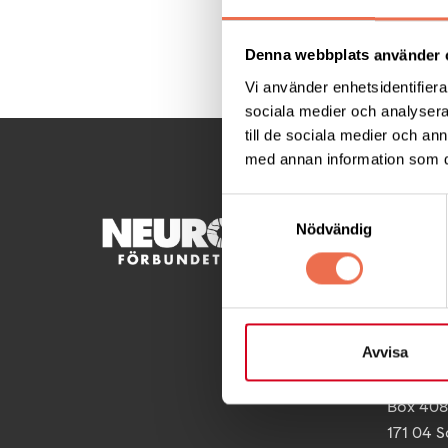
Dela denna sida:
Denna webbplats använder 
Vi använder enhetsidentifierar
sociala medier och analysera 
till de sociala medier och a
med annan information som du 
Samtyckesval
KONTA
Nödvändig
Besöksad
Ågatan 
Telefon
Avvisa
Postadre
Box 40
171 04 S