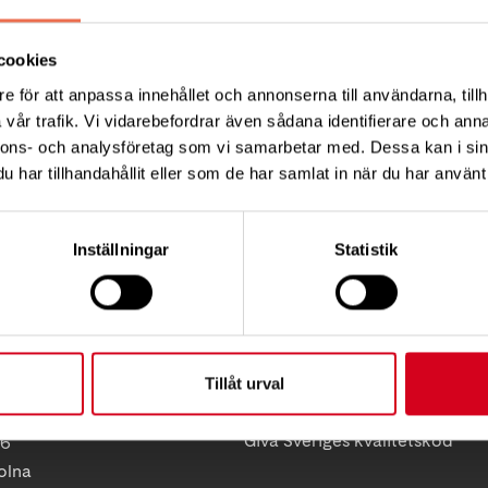
Tips
cookies
e för att anpassa innehållet och annonserna till användarna, tillh
vår trafik. Vi vidarebefordrar även sådana identifierare och anna
nnons- och analysföretag som vi samarbetar med. Dessa kan i sin
har tillhandahållit eller som de har samlat in när du har använt 
KT
FÖRDJUPNING
Inställningar
Statistik
Vårt arbete
ress:
Så tycker vi
12 C, 172 62 Sundbyberg
Press
:
08-677 70 10
Tillgänglighet
Tillåt urval
Neuroförbundets integritetspo
ss:
Giva Sveriges kvalitetskod
86
olna