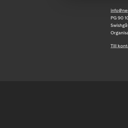
info@ne
PG 90 10
Swishgå
Organis
Till kon