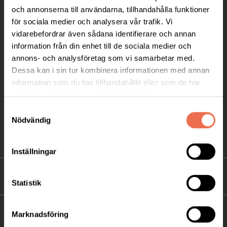
Telefon:
08-677 70 10
och annonserna till användarna, tillhandahålla funktioner
för sociala medier och analysera vår trafik. Vi
Postadress:
vidarebefordrar även sådana identifierare och annan
Box 4086
information från din enhet till de sociala medier och
171 04 Solna
annons- och analysföretag som vi samarbetar med.
Dessa kan i sin tur kombinera informationen med annan
info@neuro.se
information som du har tillhandahållit eller som de har
PG 90 10 07-5 | BG 901-0075 | Swishgåva 90 100
samlat in när du har använt deras tjänster.
75 | Organisationsnummer 802002-3605
Samtyckesval
Nödvändig
Till kontaktsidan
Inställningar
FÖRDJUPNING
Statistik
FÖR MEDLEMMAR
Marknadsföring