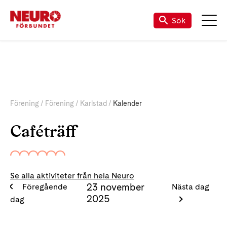
Till vår Facebook-sida
Sök
Förening
Förening
Karlstad
Kalender
Caféträff
Se alla aktiviteter från hela Neuro
23 november
Föregående
Nästa dag
2025
dag