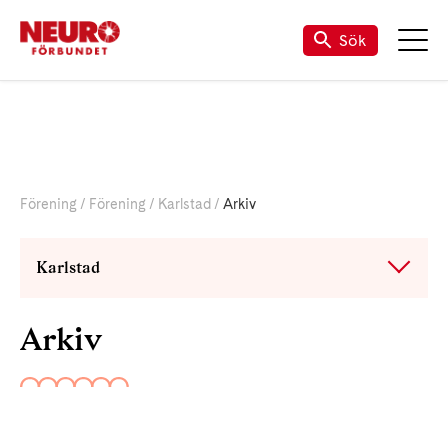
Till vår Facebook-sida
Sök
Förening
Förening
Karlstad
Arkiv
Karlstad
Arkiv