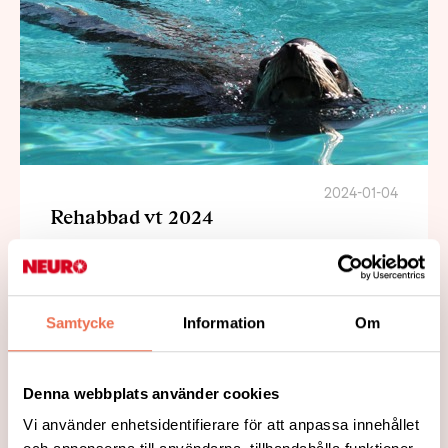
2024-01-04
Rehabbad vt 2024
Rehabbadet vårterminen 2024 startar
vecka 5 och håller på 12 veckor t.o.m.
vecka 18 och anmälningar görs till
Samtycke
Information
Om
Reumatikerföreningen.
Läs mer
Denna webbplats använder cookies
Vi använder enhetsidentifierare för att anpassa innehållet