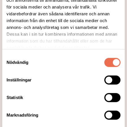
och annonserna till användarna, tillhandahålla funktioner
för sociala medier och analysera vår trafik. Vi
vidarebefordrar även sådana identifierare och annan
information från din enhet till de sociala medier och
annons- och analysföretag som vi samarbetar med.
Dessa kan i sin tur kombinera informationen med annan
information som du har tillhandahållit eller som de har
samlat in när du har använt deras tjänster.
Samtyckesval
Nödvändig
2023-12-06
Medlems-nytt nr 4/2023
Inställningar
Året börjar närma sig sitt slut och vi är
redan i december. Vi har t.o.m. haft årets
Statistik
sista aktivitet, en adventsfika som vi hade
första advent.
Marknadsföring
Läs mer