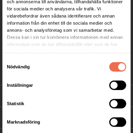
och annonserna till användarna, tillhandahålla funktioner
för sociala medier och analysera vår trafik. Vi
Postadress:
vidarebefordrar även sådana identifierare och annan
Box 4086
information från din enhet till de sociala medier och
171 04 Solna
annons- och analysföretag som vi samarbetar med.
Dessa kan i sin tur kombinera informationen med annan
info@neuro.se
information som du har tillhandahållit eller som de har
PG 90 10 07-5 | BG 901-0075 | Swishgåva 90 100
samlat in när du har använt deras tjänster.
75 | Organisationsnummer 802002-3605
Samtyckesval
Nödvändig
Till kontaktsidan
Inställningar
FÖRDJUPNING
Statistik
FÖR MEDLEMMAR
Marknadsföring