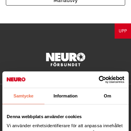
Månadsvy
UPP
KONTAKT
Samtycke
Information
Om
Besöksadress:
Denna webbplats använder cookies
Ågatan 12 C, 172 62 Sundbyberg
Telefon:
08-677 70 10
Vi använder enhetsidentifierare för att anpassa innehållet