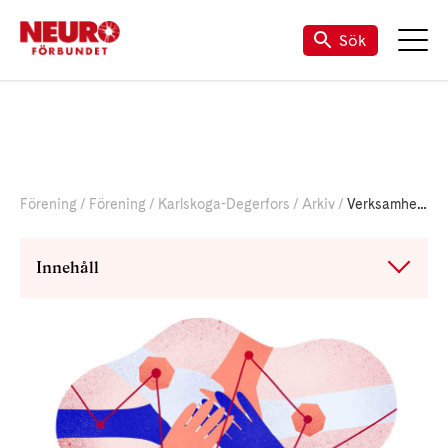
Sök
Förening
Förening
Karlskoga-Degerfors
Arkiv
Verksamhet 2023
Innehåll