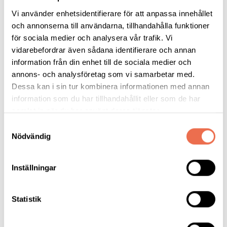
Kundforum Serviceresor
Vi använder enhetsidentifierare för att anpassa innehållet
Centrum för hjälpmedel
och annonserna till användarna, tillhandahålla funktioner
för sociala medier och analysera vår trafik. Vi
Har du synpunkter/tankar som du vill framföra till de kommande
vidarebefordrar även sådana identifierare och annan
Brukarrådensmötena kontakta Kansliet Neuro Örebro
information från din enhet till de sociala medier och
länsförbund på e-post.
orebro-lan@neuro.se
eller tel. 070-619
annons- och analysföretag som vi samarbetar med.
57 05.
Dessa kan i sin tur kombinera informationen med annan
information som du har tillhandahållit eller som de har
Medlemskap
samlat in när du har använt deras tjänster.
Samtyckesval
Var med och sprid information om föreningen. Som medlem
Nödvändig
bidrar du till Forskning. Medlemsavgiften är 30: -/ månad för
huvudmedlem och 15: -/månad för anhörigmedlem. Avgiften
Inställningar
betalas via autogiro.
Medlemsutskick!
Statistik
Portokostnaden gör att manuella utskick är kostsamma för