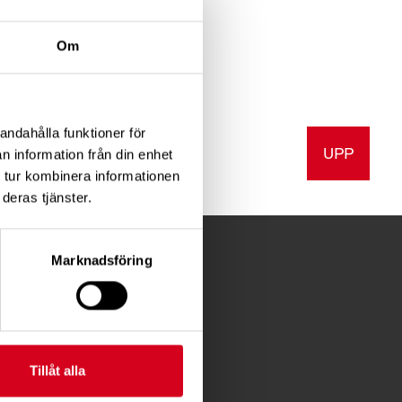
r
Om
andahålla funktioner för
UPP
v ut
n information från din enhet
 tur kombinera informationen
deras tjänster.
Marknadsföring
FÖR MEDLEMMAR
Förening
Tillåt alla
Diagnosstöd