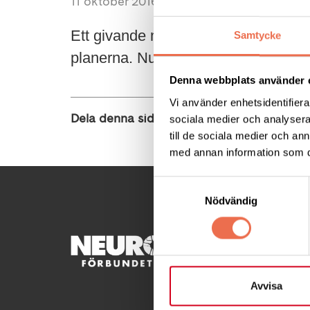
11 oktober 2016
Ett givande möte med diskussioner om
Samtycke
planerna. Nu är det dags för ett nyt
Denna webbplats använder 
Vi använder enhetsidentifierar
Dela denna sida:
sociala medier och analysera 
till de sociala medier och a
med annan information som du 
Samtyckesval
Nödvändig
KONTA
Besöksad
Avvisa
Ågatan 