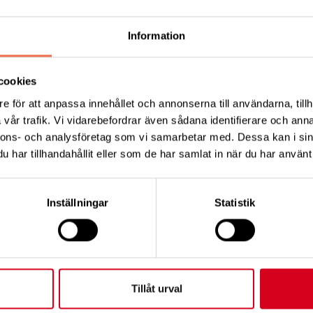
 förra årets aktiviteter. som vi genomfört efte
Information
t år och nya utmaningar.
cookies
e för att anpassa innehållet och annonserna till användarna, tillh
Tipsa
Skri
vår trafik. Vi vidarebefordrar även sådana identifierare och anna
nnons- och analysföretag som vi samarbetar med. Dessa kan i sin
har tillhandahållit eller som de har samlat in när du har använt 
Inställningar
Statistik
KT
FÖRDJUPNING
Vårt arbete
ress:
Tillåt urval
Så tycker vi
12 C, 172 62 Sundbyberg