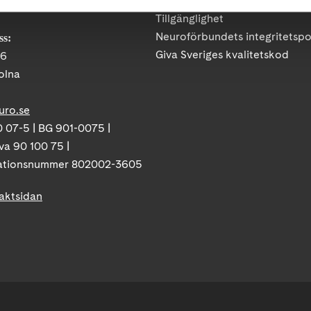
Press
:
08-677 70 10
Tillgänglighet
Neuroförbundets integritetspo
ss:
Giva Sveriges kvalitetskod
86
olna
uro.se
 07-5 | BG 901-0075 |
va 90 100 75 |
ationsnummer 802002-3605
taktsidan