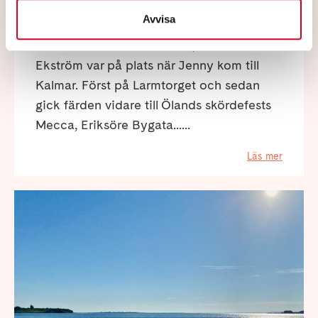
Jenny On Tour i Kalmar och på Öland
Avvisa
Ordförande i Neuro Kalmar, Krister
Ekström var på plats när Jenny kom till
Kalmar. Först på Larmtorget och sedan
gick färden vidare till Ölands skördefests
Mecca, Eriksöre Bygata......
Läs mer