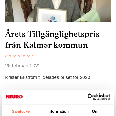
Årets Tillgänglighetspris
från Kalmar kommun
26 februari 2021
Krister Ekström tilldelades priset för 2020
Kalmar kommuns Tillgänglighetspris 2020 har delats ut av
kommunstyrelsen till ordföranden i Neuro Kalmar, Krister
Ekström. Han tilldelades priset för sitt mångåriga engagemang
inom funktionsrättsfrågor.
Samtycke
Information
Om