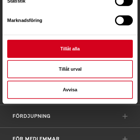
Ågatan 12 C, 172 62 Sundbyberg
Statistik
Telefon:
08-677 70 10
Marknadsföring
Postadress:
Box 4086
171 04 Solna
Tillåt alla
info@neuro.se
PG 90 10 07-5 | BG 901-0075 | Swishgåva 90 100
Tillåt urval
75 | Organisationsnummer 802002-3605
Till kontaktsidan
Avvisa
FÖRDJUPNING
FÖR MEDLEMMAR