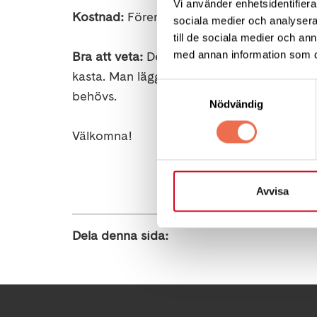
Vi använder enhetsidentifierar
Kostnad:
Föreningen står för bankostnaden.
sociala medier och analysera 
till de sociala medier och a
med annan information som du 
Bra att veta:
Det finns bowlingramp att anvä
kasta. Man lägger klotet i en ställning som
Samtyckesval
behövs.
Nödvändig
Välkomna!
Avvisa
Dela denna sida: