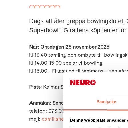
Dags att åter greppa bowlingklotet, 
Superbowl i Giraffens köpcenter för 
När:
Onsdagen 26 november 2025
kl 13.40 samling och ombyte till bowlingsk
kl 14.00-15.00 spelar vi bowling
kl 15.00 - Fikastund tillsammans – sen går
Plats:
Kalmar Superbowl, Giraffen, Polhem
Samtycke
Anmälan:
Senast 24 november
till Camilla
telefon: 073 033 13 28
mejl:
camillahentzell@hotmail.com
Denna webbplats använder 