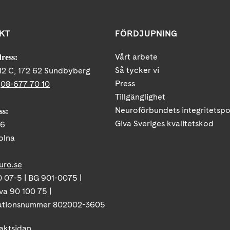
KT
FÖRDJUPNING
Vårt arbete
ress:
Så tycker vi
12 C, 172 62 Sundbyberg
Press
:
08-677 70 10
Tillgänglighet
Neuroförbundets integritetspo
ss:
Giva Sveriges kvalitetskod
86
olna
uro.se
 07-5 | BG 901-0075 |
va 90 100 75 |
ationsnummer 802002-3605
taktsidan