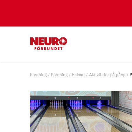
Förening
Förening
Kalmar
Aktiviteter på gång
B