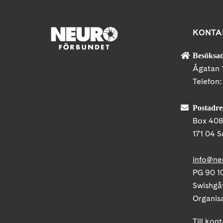
KONTA
Besöksad
Ågatan 
Telefon
Postadre
Box 40
171 04 S
info@ne
PG 90 10
Swishgå
Organis
Till kon