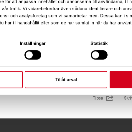
e för att anpassa innehållet och annonserna till användarna, tillh
 Fika till självkostnadspris
vår trafik. Vi vidarebefordrar även sådana identifierare och anna
nnons- och analysföretag som vi samarbetar med. Dessa kan i sin
har tillhandahållit eller som de har samlat in när du har använt 
nda för dig som har svårt att hålla i klotet och
 du ser på bilden. Det finns medhjälpare som hjälper till
Inställningar
Statistik
Tillåt urval
Tipsa
Skri