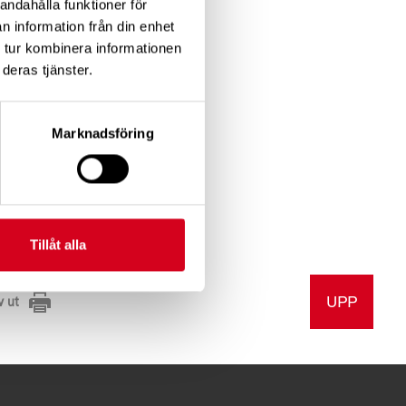
andahålla funktioner för
n information från din enhet
 tur kombinera informationen
deras tjänster.
 om så
Marknadsföring
Tillåt alla
UPP
v ut