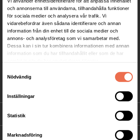
Vi använder enhetsidentifierare för att anpassa innehållet
Telefon:
08-677 70 10
och annonserna till användarna, tillhandahålla funktioner
för sociala medier och analysera vår trafik. Vi
Postadress:
vidarebefordrar även sådana identifierare och annan
Box 4086
information från din enhet till de sociala medier och
annons- och analysföretag som vi samarbetar med.
171 04 Solna
Dessa kan i sin tur kombinera informationen med annan
information som du har tillhandahållit eller som de har
info@neuro.se
samlat in när du har använt deras tjänster.
PG 90 10 07-5 | BG 901-0075 | Swishgåva 90 100
Samtyckesval
75 | Organisationsnummer 802002-3605
Nödvändig
Till kontaktsidan
Inställningar
FÖRDJUPNING
Statistik
Marknadsföring
FÖR MEDLEMMAR