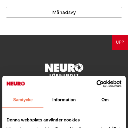
Månadsvy
UPP
Samtycke
Information
Om
KONTAKT
Besöksadress:
Denna webbplats använder cookies
Ågatan 12 C, 172 62 Sundbyberg