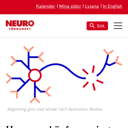
Kalender
Mina sidor
Lyssna
In English
Sök
Någonting gick visst sönder här? Illustration: Bedow.