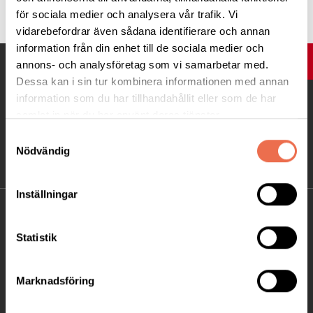
för sociala medier och analysera vår trafik. Vi
vidarebefordrar även sådana identifierare och annan
information från din enhet till de sociala medier och
UPP
annons- och analysföretag som vi samarbetar med.
Dessa kan i sin tur kombinera informationen med annan
information som du har tillhandahållit eller som de har
samlat in när du har använt deras tjänster.
Samtyckesval
Nödvändig
Inställningar
KONTAKT
Statistik
Besöksadress:
Ågatan 12 C, 172 62 Sundbyberg
Marknadsföring
Telefon:
08-677 70 10