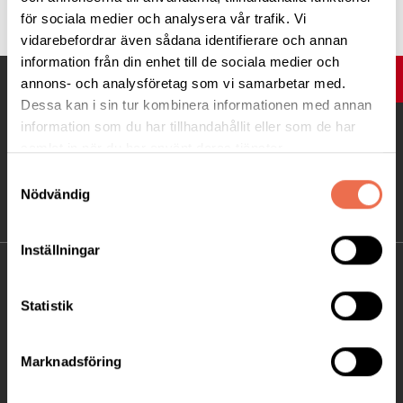
för sociala medier och analysera vår trafik. Vi
vidarebefordrar även sådana identifierare och annan
information från din enhet till de sociala medier och
UPP
annons- och analysföretag som vi samarbetar med.
Dessa kan i sin tur kombinera informationen med annan
information som du har tillhandahållit eller som de har
samlat in när du har använt deras tjänster.
Samtyckesval
Nödvändig
Inställningar
KONTAKT
Statistik
Besöksadress:
Ågatan 12 C, 172 62 Sundbyberg
Marknadsföring
Telefon:
08-677 70 10