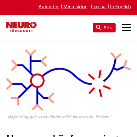
Kalender
Mina sidor
Lyssna
In English
Sök
Någonting gick visst sönder här? Illustration: Bedow.