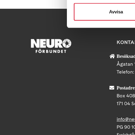
Avvisa
KONTA
Besöksad
Ågatan 
Telefon
Postadre
Box 40
171 04 S
info@ne
PG 90 10
Swishgå