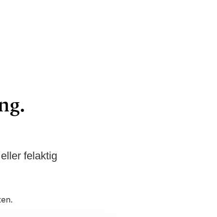
ng.
ler felaktig
ten.