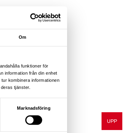
Om
skleros
andahålla funktioner för
n information från din enhet
 tur kombinera informationen
deras tjänster.
Marknadsföring
UPP
a
Skriv ut