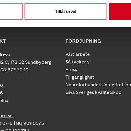
Tillåt urval
KT
FÖRDJUPNING
Vårt arbete
ress:
Så tycker vi
12 C, 172 62 Sundbyberg
Press
:
08-677 70 10
Tillgänglighet
Neuroförbundets integritetspo
ss:
Giva Sveriges kvalitetskod
86
olna
uro.se
 07-5 | BG 901-0075 |
va 90 100 75 |