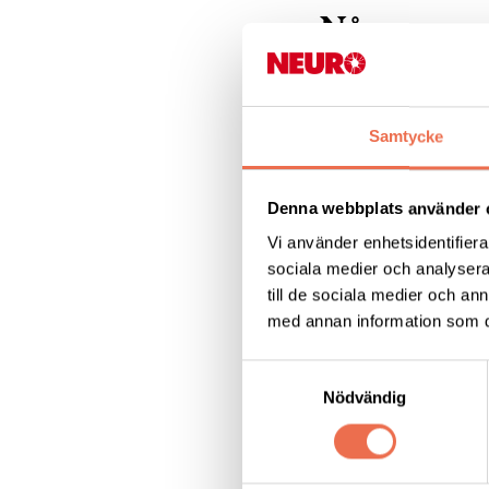
Några popu
Samtycke
Om oss
Denna webbplats använder 
MS - multipel skl
Vi använder enhetsidentifierar
sociala medier och analysera 
till de sociala medier och a
med annan information som du 
Vårt arbete
Samtyckesval
Nödvändig
Dela denna sida: