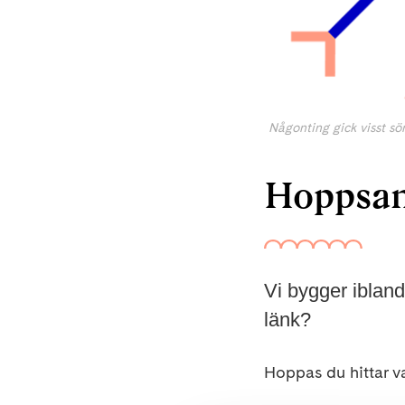
Någonting gick visst sön
Hoppsan,
Vi bygger iblan
länk?
Hoppas du hittar va