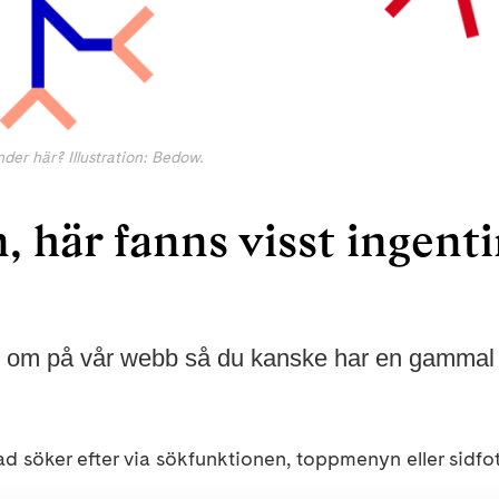
der här? Illustration: Bedow.
 här fanns visst ingenti
d om på vår webb så du kanske har en gammal el
d söker efter via sökfunktionen, toppmenyn eller sidfo