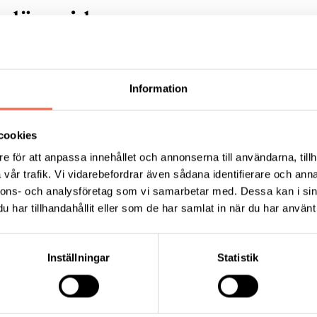
lära sidor:
Information
ALS - amyotrofisk lateral
cookies
eros
Polyneuropati
e för att anpassa innehållet och annonserna till användarna, tillh
vår trafik. Vi vidarebefordrar även sådana identifierare och anna
nnons- och analysföretag som vi samarbetar med. Dessa kan i sin
har tillhandahållit eller som de har samlat in när du har använt 
Förening
Inställningar
Statistik
Tips