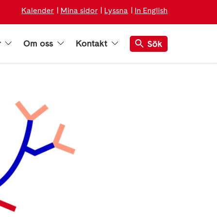
Kalender
Mina sidor
Lyssna
In English
r
Om oss
Kontakt
Sök