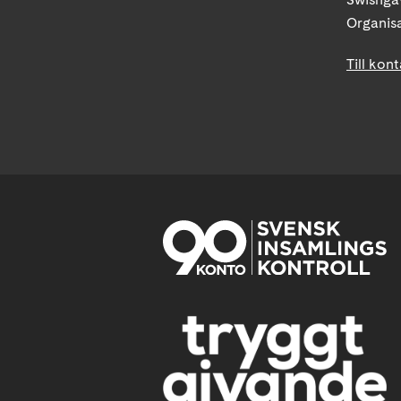
Organis
Till kon