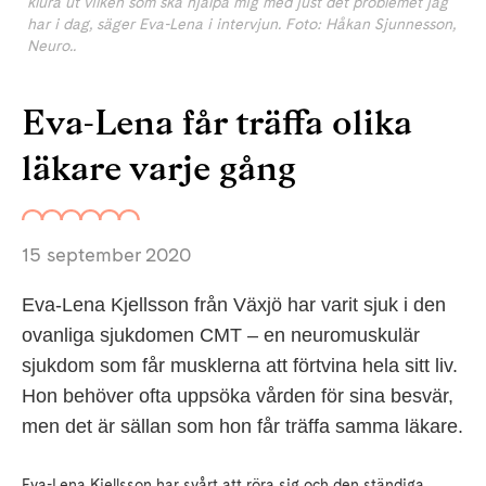
klura ut vilken som ska hjälpa mig med just det problemet jag
har i dag, säger Eva-Lena i intervjun. Foto: Håkan Sjunnesson,
Neuro..
Eva-Lena får träffa olika
läkare varje gång
15 september 2020
Eva-Lena Kjellsson från Växjö har varit sjuk i den
ovanliga sjukdomen CMT – en neuromuskulär
sjukdom som får musklerna att förtvina hela sitt liv.
Hon behöver ofta uppsöka vården för sina besvär,
men det är sällan som hon får träffa samma läkare.
Eva-Lena Kjellsson har svårt att röra sig och den ständiga