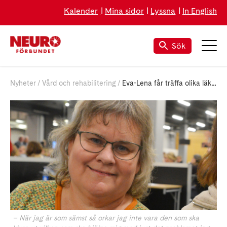
Kalender
Mina sidor
Lyssna
In English
Sök
Nyheter
Vård och rehabilitering
Eva-Lena får träffa olika läkare varje gång
– När jag är som sämst så orkar jag inte vara den som ska