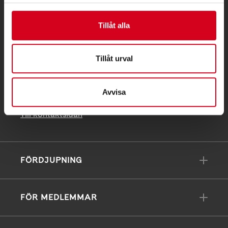
Postadress:
Box 4086
Tillåt alla
171 04 Solna
Tillåt urval
info@neuro.se
PG 90 10 07-5 | BG 901-0075 | Swishgåva 90 100
75 | Organisationsnummer 802002-3605
Avvisa
Till kontaktsidan
FÖRDJUPNING
FÖR MEDLEMMAR