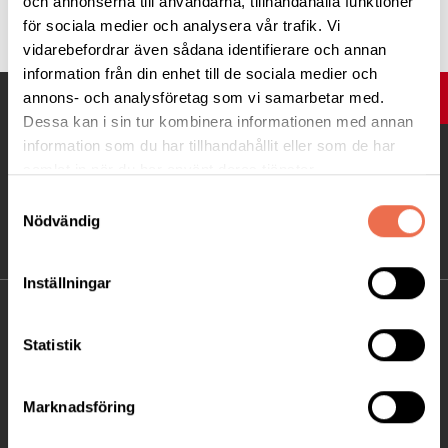
och annonserna till användarna, tillhandahålla funktioner
Tipsa
för sociala medier och analysera vår trafik. Vi
vidarebefordrar även sådana identifierare och annan
information från din enhet till de sociala medier och
annons- och analysföretag som vi samarbetar med.
UPP
Dessa kan i sin tur kombinera informationen med annan
information som du har tillhandahållit eller som de har
samlat in när du har använt deras tjänster.
Samtyckesval
Nödvändig
Inställningar
KONTAKT
Statistik
Besöksadress:
Ågatan 12 C, 172 62 Sundbyberg
Marknadsföring
Telefon:
08-677 70 10