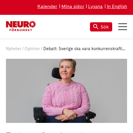
Kalender
Mina sidor
Lyssna
In English
Sök
Nyheter
Opinion
Debatt: Sverige ska vara konkurrenskraftigt i att utveckla ny teknik