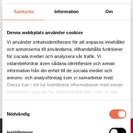
viktiga framtidsfråga som både stärker Sveriges
konkurrenskraft och räddar liv, säger Lise Lidbäck, ordförande
Samtycke
Information
Om
Neuroförbundet.
Denna webbplats använder cookies
Vi använder enhetsidentifierare för att anpassa innehållet
Läs hela artikeln på Dagens Industri
och annonserna till användarna, tillhandahålla funktioner
för sociala medier och analysera vår trafik. Vi
vidarebefordrar även sådana identifierare och annan
information från din enhet till de sociala medier och
annons- och analysföretag som vi samarbetar med.
Dessa kan i sin tur kombinera informationen med annan
information som du har tillhandahållit eller som de har
Tipsa
samlat in när du har använt deras tjänster.
Samtyckesval
Nödvändig
UPP
Inställningar