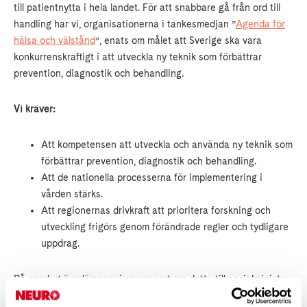
till patientnytta i hela landet. För att snabbare gå från ord till
handling har vi, organisationerna i tankesmedjan ”
Agenda för
hälsa och välstånd
”, enats om målet att Sverige ska vara
konkurrenskraftigt i att utveckla ny teknik som förbättrar
prevention, diagnostik och behandling.
Vi kräver:
Att kompetensen att utveckla och använda ny teknik som
förbättrar prevention, diagnostik och behandling.
Att de nationella processerna för implementering i
vården stärks.
Att regionernas drivkraft att prioritera forskning och
utveckling frigörs genom förändrade regler och tydligare
uppdrag.
På onsdag överlämnar vi en rapport om detta till socialminister
Jakob Forssmed och hoppas på ett bra samtal om denna