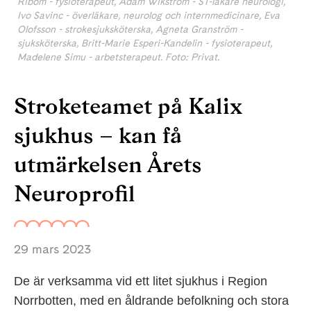
Ribom - fysioterapeut, Adam Wikström - ST-läkare neurologi,
Ivo Savinc - överläkare, neurolog och internmedicinare, Eva
Olofsson - strokesjuksköterska, Agneta Granström -
sjuksköterska, Britt-Marie Esperi-Kandelin - fysioterapeut,
Madelene Simu - arbetsterapeut. Foto: Privat.
Stroketeamet på Kalix
sjukhus – kan få
utmärkelsen Årets
Neuroprofil
29 mars 2023
De är verksamma vid ett litet sjukhus i Region
Norrbotten, med en åldrande befolkning och stora