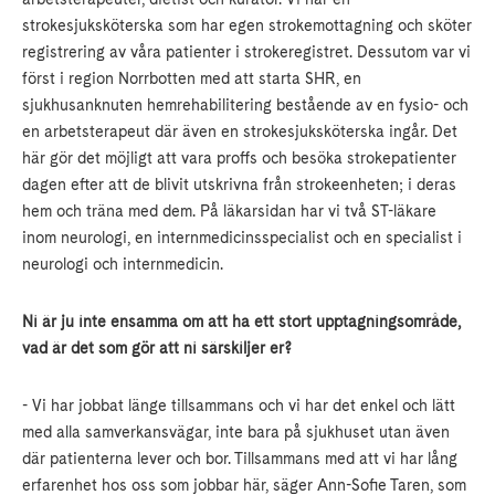
strokesjuksköterska som har egen strokemottagning och sköter
registrering av våra patienter i strokeregistret. Dessutom var vi
först i region Norrbotten med att starta SHR, en
sjukhusanknuten hemrehabilitering bestående av en fysio- och
en arbetsterapeut där även en strokesjuksköterska ingår. Det
här gör det möjligt att vara proffs och besöka strokepatienter
dagen efter att de blivit utskrivna från strokeenheten; i deras
hem och träna med dem. På läkarsidan har vi två ST-läkare
inom neurologi, en internmedicinsspecialist och en specialist i
neurologi och internmedicin.
Ni är ju inte ensamma om att ha ett stort upptagningsområde,
vad är det som gör att ni särskiljer er?
- Vi har jobbat länge tillsammans och vi har det enkel och lätt
med alla samverkansvägar, inte bara på sjukhuset utan även
där patienterna lever och bor. Tillsammans med att vi har lång
erfarenhet hos oss som jobbar här, säger Ann-Sofie Taren, som