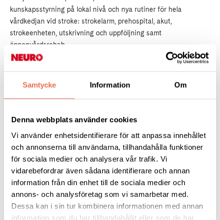
kunskapsstyrning på lokal nivå och nya rutiner för hela
vårdkedjan vid stroke: strokelarm, prehospital, akut,
strokeenheten, utskrivning och uppföljning samt
öppenvårdsrehab.
- Och sedan vill vi integrera strokevården med
neurologipatienter och geriatriska patienter. Vi måste förhålla
Samtycke
Information
Om
oss till en förändrad demografi.
Denna webbplats använder cookies
Vad är den största utmaningen just nu?
Vi använder enhetsidentifierare för att anpassa innehållet
- Inom sjukhuset är det att ha en solid sjuksköterskebemanning
och annonserna till användarna, tillhandahålla funktioner
på strokeenheten. Utomhus har vi en hel del att göra med
för sociala medier och analysera vår trafik. Vi
strokekedjan. Alltså den prehospitala delen. Du kan tänka dig
vidarebefordrar även sådana identifierare och annan
från Svenska Pello till Kalix, hur många mil är det? 15-16 mil
information från din enhet till de sociala medier och
enkel väg.
annons- och analysföretag som vi samarbetar med.
Dessa kan i sin tur kombinera informationen med annan
information som du har tillhandahållit eller som de har
- Det område som vi ansvarar för består av kommunerna