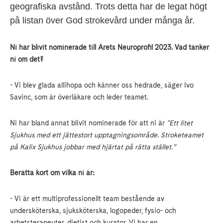
geografiska avstånd. Trots detta har de legat högt
på listan över God strokevård under många år.
Ni har blivit nominerade till Årets Neuroprofil 2023.
Vad tänker
ni om det?
- Vi blev glada allihopa och känner oss hedrade, säger Ivo
Savinc, som är överläkare och leder teamet.
Ni har bland annat blivit nominerade för att ni är
"Ett litet
Sjukhus med ett jättestort upptagningsområde. Stroketeamet
på Kalix Sjukhus jobbar med hjärtat på rätta stället.”
Berätta kort om vilka ni är:
- Vi är ett multiprofessionellt team bestående av
undersköterska, sjuksköterska, logopeder, fysio- och
arbetsterapeuter, dietist och kurator. Vi har en