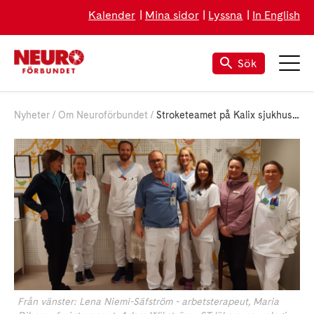
Kalender
Mina sidor
Lyssna
In English
Sök
Nyheter
Om Neuroförbundet
Stroketeamet på Kalix sjukhus – kan få utmärkelsen Årets Neuroprofil
Från vänster: Lena Niemi-Säfström - arbetsterapeut, Maria