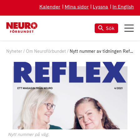
Kalender
Mina sidor
Lyssna
In English
Sök
Nyheter
Om Neuroförbundet
Nytt nummer av tidningen Reflex
Nytt nummer på väg.