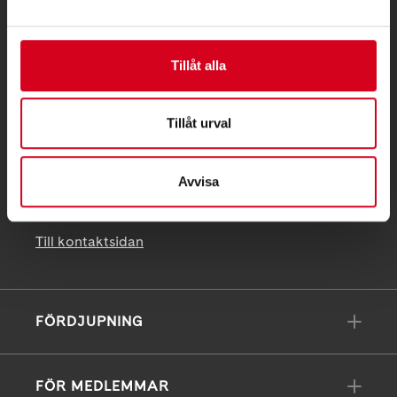
Telefon:
08-677 70 10
Postadress:
Tillåt alla
Box 4086
171 04 Solna
Tillåt urval
info@neuro.se
PG 90 10 07-5 | BG 901-0075 | Swishgåva 90 100
Avvisa
75 | Organisationsnummer 802002-3605
Till kontaktsidan
FÖRDJUPNING
FÖR MEDLEMMAR