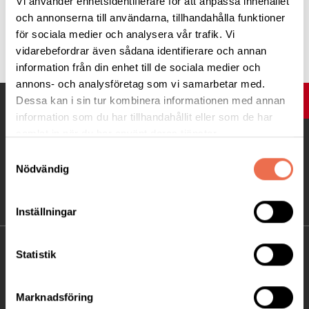
Vi använder enhetsidentifierare för att anpassa innehållet
och annonserna till användarna, tillhandahålla funktioner
för sociala medier och analysera vår trafik. Vi
Tipsa
vidarebefordrar även sådana identifierare och annan
information från din enhet till de sociala medier och
annons- och analysföretag som vi samarbetar med.
Dessa kan i sin tur kombinera informationen med annan
UPP
information som du har tillhandahållit eller som de har
samlat in när du har använt deras tjänster.
Samtyckesval
Nödvändig
Inställningar
KONTAKT
Statistik
Besöksadress:
Marknadsföring
Ågatan 12 C, 172 62 Sundbyberg