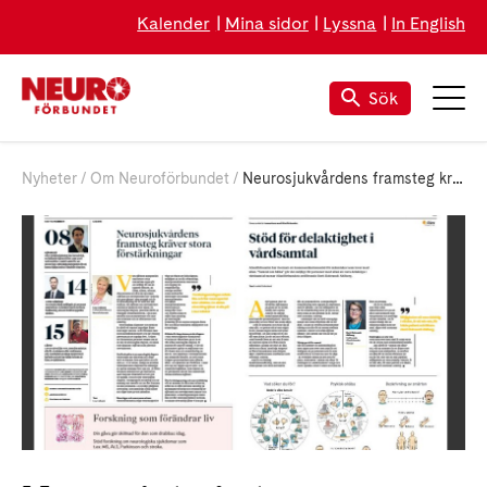
Kalender
Mina sidor
Lyssna
In English
Sök
Nyheter
Om Neuroförbundet
Neurosjukvårdens framsteg kräver stora förstärkningar