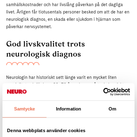
samhällskostnader och har livslång påverkan på det dagliga
livet. Årligen får tiotusentals personer besked om att de har en
neurologisk diagnos, en skada eller sjukdom i hjärnan som
påverkar nervsystemet.
God livskvalitet trots
neurologisk diagnos
Neurologin har historiskt sett länge varit en mycket liten
specialitet och för bara 60–70 år sedan, ansågs de kroniskt
invalidiserande diagnoserna olämpliga att sprida kunskap eller
tala om. De flesta vårdades hemma eller på institution. Men
idag kan livskvalité och ett gott liv uppnås, trots en svår
Samtycke
Information
Om
neurologisk diagnos. Framgångsrik forskning och ny kunskap
har medfört att allt fler tillstånd nu kan behandlas. En otroligt
glädjande utveckling, som samtidigt också ställer allt högre krav
Denna webbplats använder cookies
på vårt samhälle.