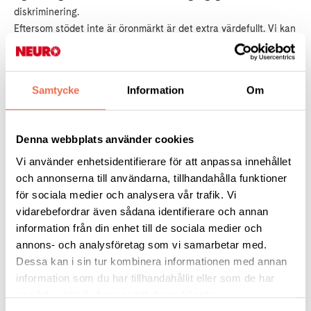
diskriminering.
Eftersom stödet inte är öronmärkt är det extra värdefullt. Vi kan
använda pengarna där vi ser att behoven är störst och bygga
vår verksamhet långsiktigt.
Samtycke
Information
Om
Med en miljon lottköpare är Postkodlotteriet Sveriges största
lotteri, men också Sveriges största privata givare till ideell
sektor. Idag genererar lotteriet över en miljard kronor om året
Denna webbplats använder cookies
till fler än 60 organisationer som arbetar för att göra världen
Vi använder enhetsidentifierare för att anpassa innehållet
bättre.
och annonserna till användarna, tillhandahålla funktioner
för sociala medier och analysera vår trafik. Vi
vidarebefordrar även sådana identifierare och annan
information från din enhet till de sociala medier och
Läs mer om Postkodlotteriet
annons- och analysföretag som vi samarbetar med.
Dessa kan i sin tur kombinera informationen med annan
information som du har tillhandahållit eller som de har
samlat in när du har använt deras tjänster.