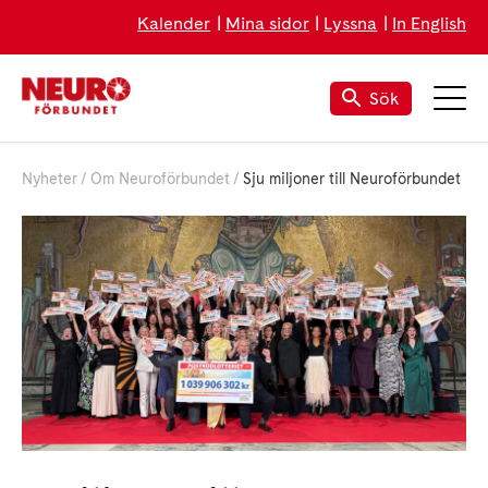
Kalender
Mina sidor
Lyssna
In English
Sök
Nyheter
Om Neuroförbundet
Sju miljoner till Neuroförbundet