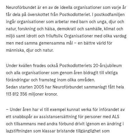
Neuroförbundet är en av de ideella organisationer som varje år
får dela på överskottet från Postkodlotteriet. I postkodfamiljen
ingår organisationer som arbetar med barn och unga, djur och
natur, forskning och hälsa, demokrati och samhälle, klimat och
miljö samt idrott och friluftsliv. Organisationer med olika vardag
men med samma gemensamma mål – en bättre värld för
människa, djur och natur.
Under kvällen firades också Postkodlotteriets 20-årsjubileum
och alla organisationer som genom åren bidragit till viktiga
förändringar och framsteg inom olika områden.
Sedan starten 2005 har Neuroförbundet sammanlagt fått hela
113 812 356 miljoner kronor.
– Under åren har vi till exempel kunnat verka för införandet av
ett snabbspår av assistansersättning för personer med ALS
och tillsammans med andra förbund drivit igenom en ändring i
lagstiftningen som klassar bristande tillgänglighet som