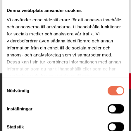
mer jämlik vård, säger Stefan Candefjord, forskare i digital
hälsa vid institutionen för elektroteknik på Chalmers tekniska
Denna webbplats använder cookies
högskola och medförfattare till studien.
Vi använder enhetsidentifierare för att anpassa innehållet
och annonserna till användarna, tillhandahålla funktioner
för sociala medier och analysera vår trafik. Vi
vidarebefordrar även sådana identifierare och annan
information från din enhet till de sociala medier och
Tipsa
annons- och analysföretag som vi samarbetar med.
Dessa kan i sin tur kombinera informationen med annan
information som du har tillhandahållit eller som de har
samlat in när du har använt deras tjänster.
UPP
Samtyckesval
Nödvändig
Inställningar
Statistik