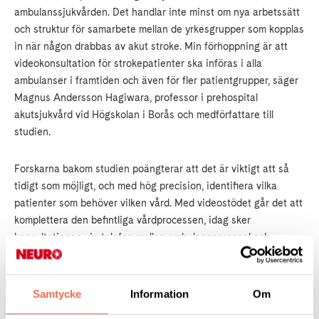
ambulanssjukvården. Det handlar inte minst om nya arbetssätt
och struktur för samarbete mellan de yrkesgrupper som kopplas
in när någon drabbas av akut stroke. Min förhoppning är att
videokonsultation för strokepatienter ska införas i alla
ambulanser i framtiden och även för fler patientgrupper, säger
Magnus Andersson Hagiwara, professor i prehospital
akutsjukvård vid Högskolan i Borås och medförfattare till
studien.
Forskarna bakom studien poängterar att det är viktigt att så
tidigt som möjligt, och med hög precision, identifiera vilka
patienter som behöver vilken vård. Med videostödet går det att
komplettera den befintliga vårdprocessen, idag sker
konsultationen via telefon mellan ambulanspersonal och
specialistläkare.
– Störst skillnad gör det för personer som bor långt från ett
Samtycke
Information
Om
specialistsjukhus. Så förutom bättre vårdresultat innebär detta