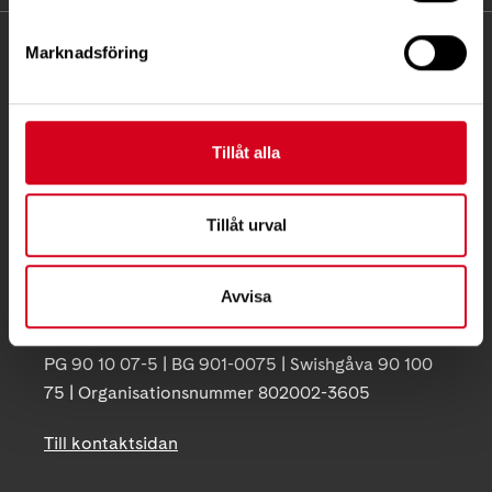
KONTAKT
Marknadsföring
Besöksadress:
Ågatan 12 C, 172 62 Sundbyberg
Tillåt alla
Telefon:
08-677 70 10
Postadress:
Tillåt urval
Box 4086
171 04 Solna
Avvisa
info@neuro.se
PG 90 10 07-5 | BG 901-0075 | Swishgåva 90 100
75 | Organisationsnummer 802002-3605
Till kontaktsidan