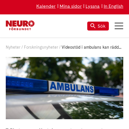
Kalender
Mina sidor
Lyssna
In English
Sök
Nyheter
Forskningsnyheter
Videostöd i ambulans kan rädda strokepatienter