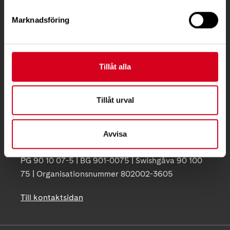
KONTAKT
Marknadsföring
Besöksadress:
Ågatan 12 C, 172 62 Sundbyberg
Telefon:
08-677 70 10
Tillåt alla
Postadress:
Tillåt urval
Box 4086
171 04 Solna
Avvisa
info@neuro.se
PG 90 10 07-5 | BG 901-0075 | Swishgåva 90 100
75 | Organisationsnummer 802002-3605
Till kontaktsidan