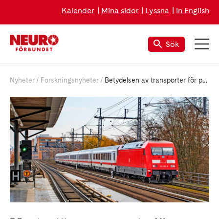
Kalender
Mina sidor
Lyssna
In English
Sök
Nyheter
Forskningsnyheter
Betydelsen av transporter för personer med rörelsenedsättning – vill du delta i en studie?