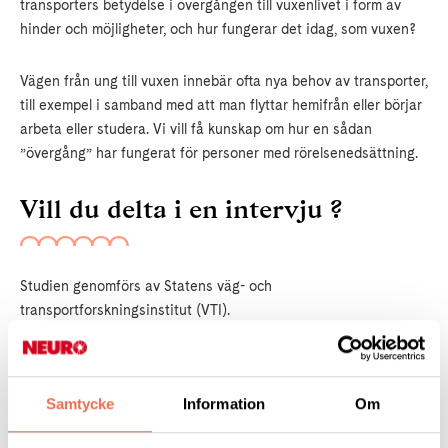
transporters betydelse i övergången till vuxenlivet i form av
hinder och möjligheter, och hur fungerar det idag, som vuxen?
Vägen från ung till vuxen innebär ofta nya behov av transporter,
till exempel i samband med att man flyttar hemifrån eller börjar
arbeta eller studera. Vi vill få kunskap om hur en sådan
”övergång” har fungerat för personer med rörelsenedsättning.
Vill du delta i en intervju ?
Studien genomförs av Statens väg- och
transportforskningsinstitut (VTI).
Det kan ske via telefon eller Teams, och tar högst en timme.
Som tack vill de erbjuda ett presentkort (värde 200 kr).
Samtycke
Information
Om
Om du är intresserad så kontaktar du Robin Nuruzzaman
senast 1 december 2025.