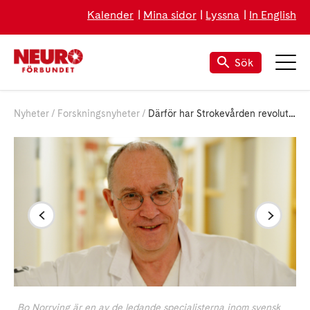
Kalender
Mina sidor
Lyssna
In English
Sök
Nyheter
Forskningsnyheter
Därför har Strokevården revolutionerats enligt professor Bo Norrving
Bo Norrving är en av de ledande specialisterna inom svensk