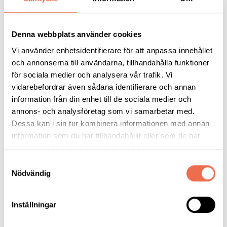
En annan viktig faktor inom strokevården är att
Denna webbplats använder cookies
rehabiliteringen kommer igång så snabbt som möjligt för
Vi använder enhetsidentifierare för att anpassa innehållet
patienten. Och det handlar om en intensiv, kontinuerlig och
och annonserna till användarna, tillhandahålla funktioner
långvarig rehabilitering, där ett multiprofessionellt vårdteam
för sociala medier och analysera vår trafik. Vi
omsluter varje patient. Då finns det stora möjligheter för en
vidarebefordrar även sådana identifierare och annan
person att komma tillbaka till ett funktionellt liv, även om
information från din enhet till de sociala medier och
strokeskadorna varit relativt stora.
annons- och analysföretag som vi samarbetar med.
Dessa kan i sin tur kombinera informationen med annan
Hör intervjun med neurologen
information som du har tillhandahållit eller som de har
samlat in när du har använt deras tjänster.
Bo Norrving
Samtyckesval
Nödvändig
Hör intervjun om dagens och morgondagens strokevård med
Inställningar
professor Bo Norrving i Neuros webbradiokanal Neuropodden!