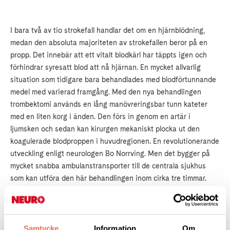
I bara två av tio strokefall handlar det om en hjärnblödning,
medan den absoluta majoriteten av strokefallen beror på en
propp. Det innebär att ett vitalt blodkärl har täppts igen och
förhindrar syresatt blod att nå hjärnan. En mycket allvarlig
situation som tidigare bara behandlades med blodförtunnande
medel med varierad framgång. Med den nya behandlingen
trombektomi används en lång manövreringsbar tunn kateter
med en liten korg i änden. Den förs in genom en artär i
ljumsken och sedan kan kirurgen mekaniskt plocka ut den
koagulerade blodproppen i huvudregionen. En revolutionerande
utveckling enligt neurologen Bo Norrving. Men det bygger på
mycket snabba ambulanstransporter till de centrala sjukhus
som kan utföra den här behandlingen inom cirka tre timmar.
Intensiv rehabilitering också
framgångsrik
Samtycke
Information
Om