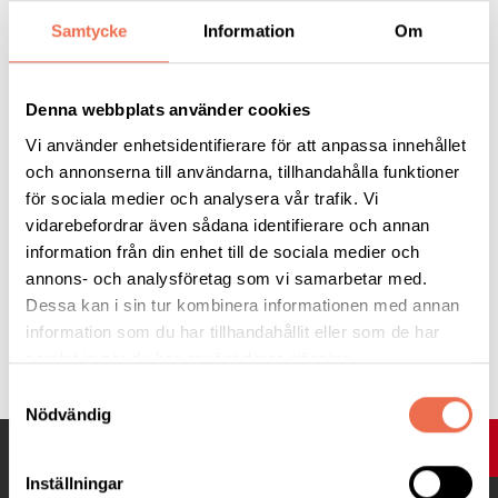
en lovande princip: att använda celler från moderkakan för att
Samtycke
Information
Om
hjälpa kroppen själv att bromsa inflammationen vid MS och
andra inflammatoriska sjukdomar i nervsystemet.
Denna webbplats använder cookies
Stödet från Neuroförbundet har varit viktigt för att kunna
Vi använder enhetsidentifierare för att anpassa innehållet
genomföra studien. Genom att bli medlem eller skänka en gåva
och annonserna till användarna, tillhandahålla funktioner
till Neuroförbundet hjälper du direkt till att driva den här typen
för sociala medier och analysera vår trafik. Vi
av nyskapande forskning framåt.
vidarebefordrar även sådana identifierare och annan
information från din enhet till de sociala medier och
annons- och analysföretag som vi samarbetar med.
Dessa kan i sin tur kombinera informationen med annan
information som du har tillhandahållit eller som de har
Tipsa
samlat in när du har använt deras tjänster.
Samtyckesval
Nödvändig
UPP
Inställningar