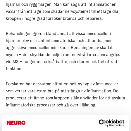
hjärnan och ryggmärgen. Man kan säga att inflammationen
växlar från ett läge som skadar nervsystemet till ett läge där
kroppen i högre grad försöker bromsa och reparera.
Behandlingen gjorde bland annat att vissa immunceller i
hjärnan blev mer antiinflammatoriska, och att andra, mer
aggressiva immunceller minskade. Rensningen av skadat
myelin – det skyddande höljet runt nervtrådarna som angrips
vid MS – fungerade också bättre, och djuren fick förbättrad
funktion.
Forskarna har dessutom hittat en helt ny typ av immunceller
som verkar vara extra bra på att stänga av inflammation. De
producerar ett ämne som kroppen själv använder för att avsluta
inflammatoriska processer och gå över i läkning.
Det här är fortfarande tidig forskning i djur och cellmodeller,
inte en färdig behandling för människor. Men resultaten visar