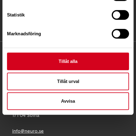
Statistik
Marknadsföring
KONTAKT
Tillåt alla
Besöksadress:
Ågatan 12 C, 172 62 Sundbyberg
Tillåt urval
Telefon:
08-677 70 10
Postadress:
Avvisa
Box 4086
171 04 Solna
info@neuro.se