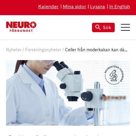
Kalender
Mina sidor
Lyssna
In English
Sök
Nyheter
Forskningsnyheter
Celler från moderkakan kan dämpa inflammation vid MS