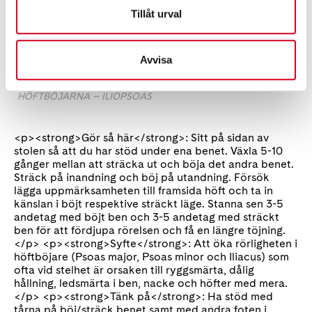
Tillåt urval
Avvisa
HÖFTBÖJARNA – ILIOPSOAS
<p><strong>Gör så här</strong>: Sitt på sidan av
stolen så att du har stöd under ena benet. Växla 5-10
gånger mellan att sträcka ut och böja det andra benet.
Sträck på inandning och böj på utandning. Försök
lägga uppmärksamheten till framsida höft och ta in
känslan i böjt respektive sträckt läge. Stanna sen 3-5
andetag med böjt ben och 3-5 andetag med sträckt
ben för att fördjupa rörelsen och få en längre töjning.
</p> <p><strong>Syfte</strong>: Att öka rörligheten i
höftböjare (Psoas major, Psoas minor och Iliacus) som
ofta vid stelhet är orsaken till ryggsmärta, dålig
hållning, ledsmärta i ben, nacke och höfter med mera.
</p> <p><strong>Tänk på</strong>: Ha stöd med
tårna på böj/sträck benet samt med andra foten i