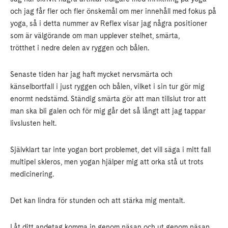
och jag får fler och fler önskemål om mer innehåll med fokus på
yoga, så i detta nummer av Reflex visar jag några positioner
som är välgörande om man upplever stelhet, smärta,
trötthet i nedre delen av ryggen och bålen.
Senaste tiden har jag haft mycket nervsmärta och
känselbortfall i just ryggen och bålen, vilket i sin tur gör mig
enormt nedstämd. Ständig smärta gör att man tillslut tror att
man ska bli galen och för mig går det så långt att jag tappar
livslusten helt.
Självklart tar inte yogan bort problemet, det vill säga i mitt fall
multipel skleros, men yogan hjälper mig att orka stå ut trots
medicinering.
Det kan lindra för stunden och att stärka mig mentalt.
Låt ditt andetag komma in genom näsan och ut genom näsan