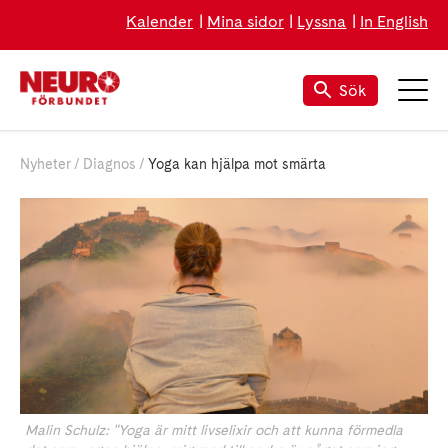
Kalender
Mina sidor
Lyssna
In English
Sök
Nyheter
Diagnos
Yoga kan hjälpa mot smärta
Malin Schulz: "Yoga är mitt livselixir och att kunna förmedla