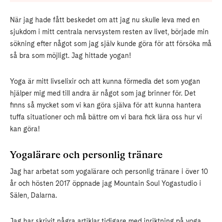
När jag hade fått beskedet om att jag nu skulle leva med en
sjukdom i mitt centrala nervsystem resten av livet, började min
sökning efter något som jag själv kunde göra för att försöka må
så bra som möjligt. Jag hittade yogan!
Yoga är mitt livselixir och att kunna förmedla det som yogan
hjälper mig med till andra är något som jag brinner för. Det
finns så mycket som vi kan göra själva för att kunna hantera
tuffa situationer och må bättre om vi bara fick lära oss hur vi
kan göra!
Yogalärare och personlig tränare
Jag har arbetat som yogalärare och personlig tränare i över 10
år och hösten 2017 öppnade jag Mountain Soul Yogastudio i
Sälen, Dalarna.
Jag har skrivit några artiklar tidigare med inriktning på yoga