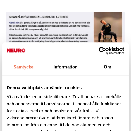
Samtycke
Information
Om
SIDAN PÅ BRÖSTKORGEN – SERRATUS ANTERIOR
Denna webbplats använder cookies
Vi använder enhetsidentifierare för att anpassa innehållet
<p><strong>Gör så här</strong>: Sitt ganska långt ut
på stolen om du kan och testa att ha benen brett isär
och annonserna till användarna, tillhandahålla funktioner
för att också få lite töjning på insida lår och öppna i
för sociala medier och analysera vår trafik. Vi
höfterna. Om det inte funkar så sitter du på det sätt
vidarebefordrar även sådana identifierare och annan
som passar dig bäst.</p> <p>När du andas in lyfter du
höger arm utåt sidan upp mot taket och förlänger
information från din enhet till de sociala medier och
uppåt ut genom fingertopparna och på utandningen