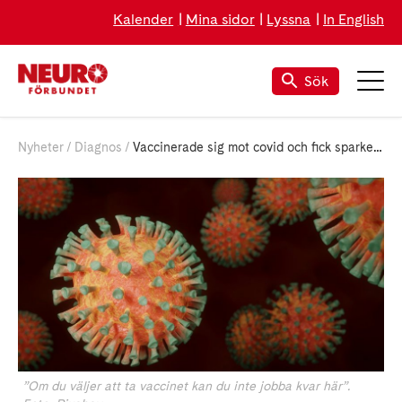
Kalender
Mina sidor
Lyssna
In English
Sök
Nyheter
Diagnos
Vaccinerade sig mot covid och fick sparken – nu får MS-sjuke Jimmy ersättning
”Om du väljer att ta vaccinet kan du inte jobba kvar här”.