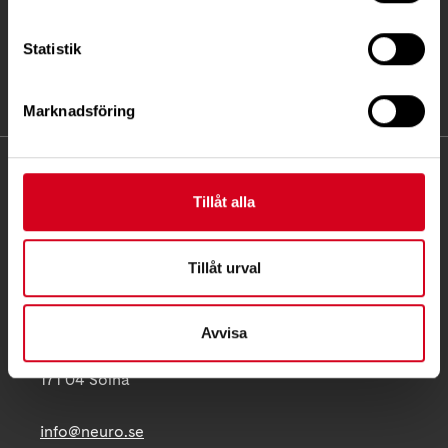
Statistik
Marknadsföring
KONTAKT
Tillåt alla
Besöksadress:
Ågatan 12 C, 172 62 Sundbyberg
Tillåt urval
Telefon:
08-677 70 10
Postadress:
Avvisa
Box 4086
171 04 Solna
info@neuro.se