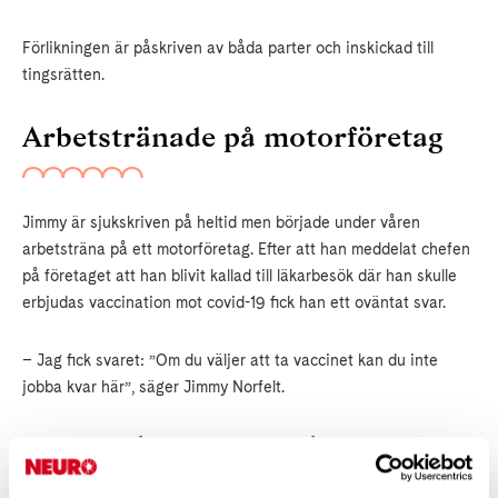
Förlikningen är påskriven av båda parter och inskickad till
tingsrätten.
Arbetstränade på motorföretag
Jimmy är sjukskriven på heltid men började under våren
arbetsträna på ett motorföretag. Efter att han meddelat chefen
på företaget att han blivit kallad till läkarbesök där han skulle
erbjudas vaccination mot covid-19 fick han ett oväntat svar.
– Jag fick svaret: ”Om du väljer att ta vaccinet kan du inte
jobba kvar här”, säger Jimmy Norfelt.
Men nu har alltså företaget och facket nått en förlikning.