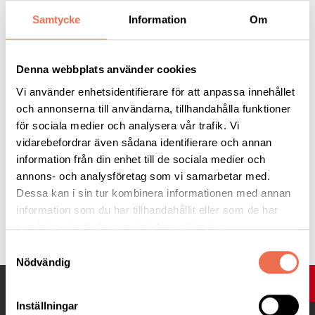
Samtycke
Information
Om
Se nyhetsinslaget med Jimmy
Denna webbplats använder cookies
Vi använder enhetsidentifierare för att anpassa innehållet
Svt Gävleborg
och annonserna till användarna, tillhandahålla funktioner
för sociala medier och analysera vår trafik. Vi
vidarebefordrar även sådana identifierare och annan
information från din enhet till de sociala medier och
annons- och analysföretag som vi samarbetar med.
Dessa kan i sin tur kombinera informationen med annan
information som du har tillhandahållit eller som de har
Tipsa
samlat in när du har använt deras tjänster.
Samtyckesval
Nödvändig
UPP
Inställningar