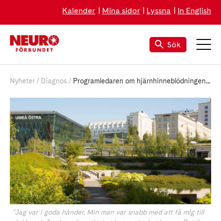
Kalender
Mina sidor
Lyssna
In English
Sök
Nyheter
Diagnos
Programledaren om hjärnhinneblödningen: ”Inser vilken tur jag har haft”
"Jag var i goda händer. Min man var snabb med att få mig till