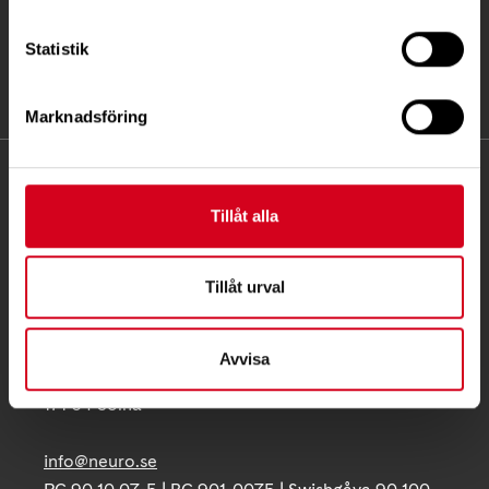
Statistik
Marknadsföring
KONTAKT
Tillåt alla
Besöksadress:
Ågatan 12 C, 172 62 Sundbyberg
Tillåt urval
Telefon:
08-677 70 10
Postadress:
Avvisa
Box 4086
171 04 Solna
info@neuro.se