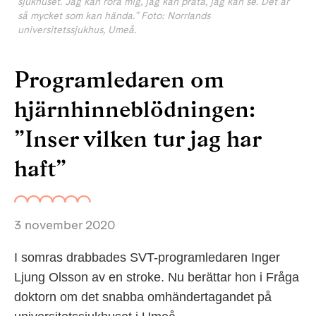
sjukhuset. Jag kan röra mig, jag kan prata, jag kan se. Det är
så mycket som kan hända." Foto: Norrlands
universitetssjukhus, Umeå.
Programledaren om
hjärnhinneblödningen:
”Inser vilken tur jag har
haft”
3 november 2020
I somras drabbades SVT-programledaren Inger
Ljung Olsson av en stroke. Nu berättar hon i Fråga
doktorn om det snabba omhändertagandet på