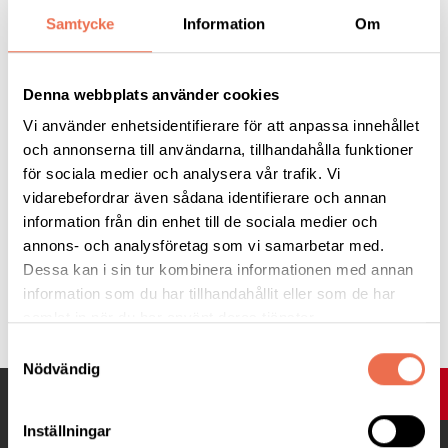
Samtycke
Information
Om
Trailer
Denna webbplats använder cookies
Vi använder enhetsidentifierare för att anpassa innehållet
Hela programmet
och annonserna till användarna, tillhandahålla funktioner
för sociala medier och analysera vår trafik. Vi
vidarebefordrar även sådana identifierare och annan
information från din enhet till de sociala medier och
annons- och analysföretag som vi samarbetar med.
Dessa kan i sin tur kombinera informationen med annan
information som du har tillhandahållit eller som de har
Tipsa
samlat in när du har använt deras tjänster.
Samtyckesval
Nödvändig
UPP
Inställningar