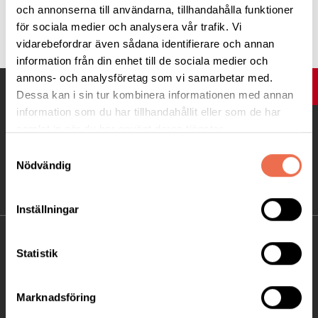
och annonserna till användarna, tillhandahålla funktioner
Tipsa
för sociala medier och analysera vår trafik. Vi
vidarebefordrar även sådana identifierare och annan
information från din enhet till de sociala medier och
annons- och analysföretag som vi samarbetar med.
UPP
Dessa kan i sin tur kombinera informationen med annan
information som du har tillhandahållit eller som de har
samlat in när du har använt deras tjänster.
Samtyckesval
Nödvändig
Inställningar
KONTAKT
Statistik
Besöksadress:
Ågatan 12 C, 172 62 Sundbyberg
Marknadsföring
Telefon:
08-677 70 10