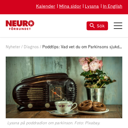
Kalender
Mina sidor
Lyssna
In English
Sök
Nyheter
Diagnos
Poddtips: Vad vet du om Parkinsons sjukdom?
Lyssna på poddradion om parkinson. Foto: Pixabay.