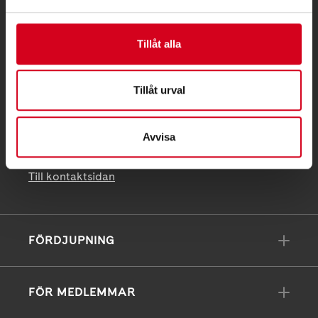
Postadress:
Tillåt alla
Box 4086
171 04 Solna
Tillåt urval
info@neuro.se
PG 90 10 07-5 | BG 901-0075 | Swishgåva 90 100
Avvisa
75 | Organisationsnummer 802002-3605
Till kontaktsidan
FÖRDJUPNING
FÖR MEDLEMMAR