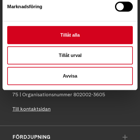
Marknadsföring
Besöksadress:
Ågatan 12 C, 172 62 Sundbyberg
Telefon:
08-677 70 10
Tillåt alla
Postadress:
Box 4086
Tillåt urval
171 04 Solna
Avvisa
info@neuro.se
PG 90 10 07-5 | BG 901-0075 | Swishgåva 90 100
75 | Organisationsnummer 802002-3605
Till kontaktsidan
FÖRDJUPNING