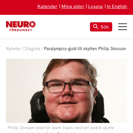
Kalender
Mina sidor
Lyssna
In English
Sök
Nyheter
Diagnos
Paralympics-guld till skytten Philip Jönsson
Philip Jönsson stod för stark insats med ett stabilt skytte